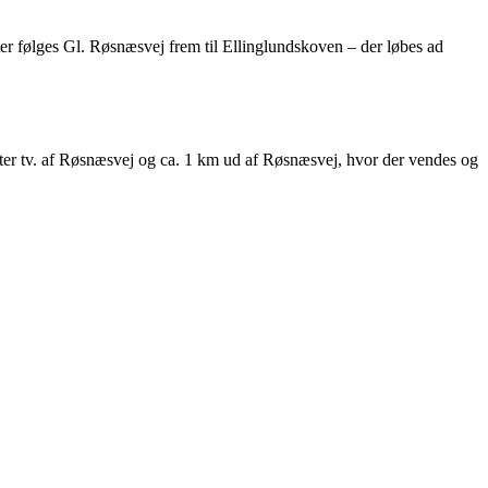
ter følges Gl. Røsnæsvej frem til Ellinglundskoven – der løbes ad
efter tv. af Røsnæsvej og ca. 1 km ud af Røsnæsvej, hvor der vendes og