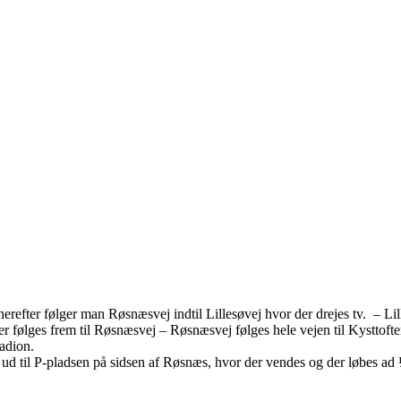
refter følger man Røsnæsvej indtil Lillesøvej hvor der drejes tv. – Lill
der følges frem til Røsnæsvej – Røsnæsvej følges hele vejen til Kysttoft
tadion.
ud til P-pladsen på sidsen af Røsnæs, hvor der vendes og der løbes ad