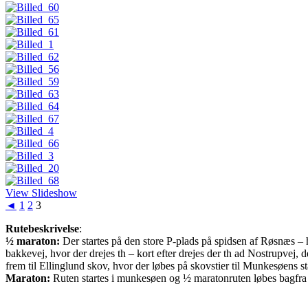
View Slideshow
◄
1
2
3
Rutebeskrivelse
:
½ maraton:
Der startes på den store P-plads på spidsen af Røsnæs – he
bakkevej, hvor der drejes th – kort efter drejes der th ad Nostrupvej, 
frem til Ellinglund skov, hvor der løbes på skovstier til Munkesøens s
Maraton:
Ruten startes i munkesøen og ½ maratonruten løbes bagfra 