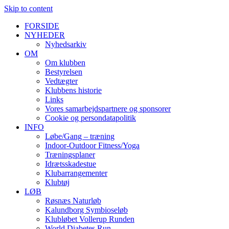
Skip to content
FORSIDE
NYHEDER
Nyhedsarkiv
OM
Om klubben
Bestyrelsen
Vedtægter
Klubbens historie
Links
Vores samarbejdspartnere og sponsorer
Cookie og persondatapolitik
INFO
Løbe/Gang – træning
Indoor-Outdoor Fitness/Yoga
Træningsplaner
Idrætsskadestue
Klubarrangementer
Klubtøj
LØB
Røsnæs Naturløb
Kalundborg Symbioseløb
Klubløbet Vollerup Runden
World Diabetes Run