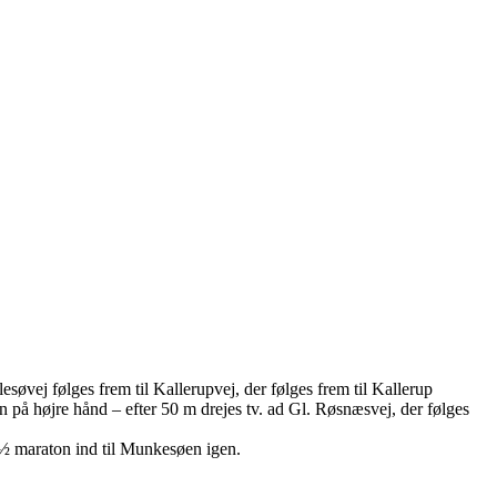
esøvej følges frem til Kallerupvej, der følges frem til Kallerup
en på højre hånd – efter 50 m drejes tv. ad Gl. Røsnæsvej, der følges
 ½ maraton ind til Munkesøen igen.