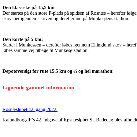
Den klassiske på 15,5 km
:
Der startes på den store P-plads på spidsen af Røsnæs – herefter følg
skovstier igennem skoven og derefter ind på Munkesøens stadion.
Den korte på 5 km:
Starter i Munkesøen – derefter løbes igennem Ellinglund skov – hereft
løbes samme vej tilbage til Munkesø stadion.
Depotoversigt for rute 15,5 km og ½ og hel marathon
:
Lignende gammel information
Røsnæsløbet 42. gang 2022.
Kalundborg-IF`s 42. udgave af Røsnæsløbet St. Bededag blev afholdt i