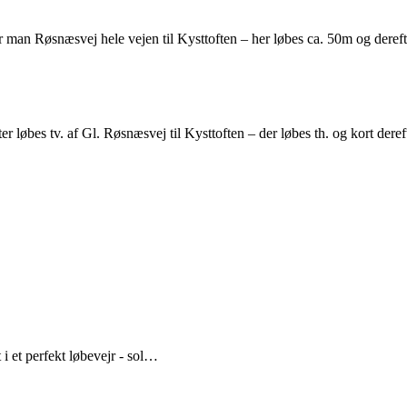
er man Røsnæsvej hele vejen til Kysttoften – her løbes ca. 50m og deref
er løbes tv. af Gl. Røsnæsvej til Kysttoften – der løbes th. og kort der
 et perfekt løbevejr - sol…