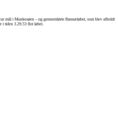
er var mål i Munkesøen – og gennemførte Røsnæløbet, som blev afholdt
 tiden 3.29.53 flot løbet.