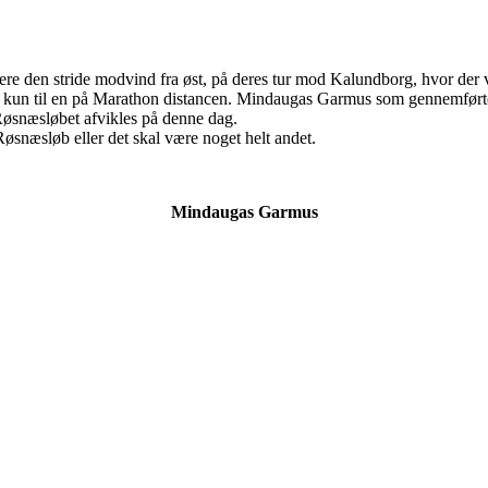
øbere den stride modvind fra øst, på deres tur mod Kalundborg, hvor d
e kun til en på Marathon distancen. Mindaugas Garmus som gennemførte i
 Røsnæsløbet afvikles på denne dag.
Røsnæsløb eller det skal være noget helt andet.
Mindaugas Garmus