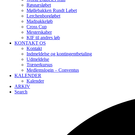
Røsnæsløbet
Møllebakken Rundt Løbet
Lerchenborgløbet
Madpakkeløb
Cross Cup
Mesterskaber
KIF til andres løb
KONTAKT OS
Kontakt
Indmeldelse og kontingentbetaling
Udmeldelse
Trænerkursus
Medlemslogin – Conventus
KALENDER
Kalender
ARKIV
Search