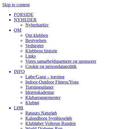
Skip to content
FORSIDE
NYHEDER
Nyhedsarkiv
OM
Om klubben
Bestyrelsen
Vedtægter
Klubbens historie
Links
Vores samarbejdspartnere og sponsorer
Cookie og persondatapolitik
INFO
Løbe/Gang – træning
Indoor-Outdoor Fitness/Yoga
Træningsplaner
Idrætsskadestue
Klubarrangementer
Klubtøj
LØB
Røsnæs Naturløb
Kalundborg Symbioseløb
Klubløbet Vollerup Runden
World Diabetes Run