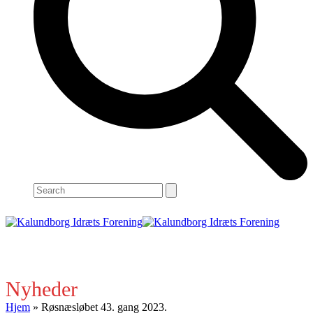
Search
Open
Close
mobile
mobile
menu
menu
Nyheder
Hjem
»
Røsnæsløbet 43. gang 2023.