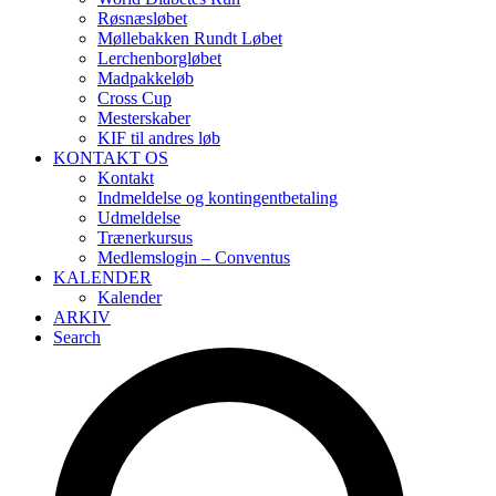
Røsnæsløbet
Møllebakken Rundt Løbet
Lerchenborgløbet
Madpakkeløb
Cross Cup
Mesterskaber
KIF til andres løb
KONTAKT OS
Kontakt
Indmeldelse og kontingentbetaling
Udmeldelse
Trænerkursus
Medlemslogin – Conventus
KALENDER
Kalender
ARKIV
Search