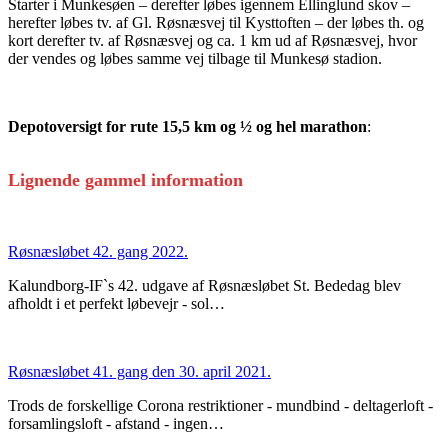
Starter i Munkesøen – derefter løbes igennem Ellinglund skov –
herefter løbes tv. af Gl. Røsnæsvej til Kysttoften – der løbes th. og
kort derefter tv. af Røsnæsvej og ca. 1 km ud af Røsnæsvej, hvor
der vendes og løbes samme vej tilbage til Munkesø stadion.
Depotoversigt for rute 15,5 km og ½ og hel marathon
:
Lignende gammel information
Røsnæsløbet 42. gang 2022.
Kalundborg-IF`s 42. udgave af Røsnæsløbet St. Bededag blev
afholdt i et perfekt løbevejr - sol…
Røsnæsløbet 41. gang den 30. april 2021.
Trods de forskellige Corona restriktioner - mundbind - deltagerloft -
forsamlingsloft - afstand - ingen…