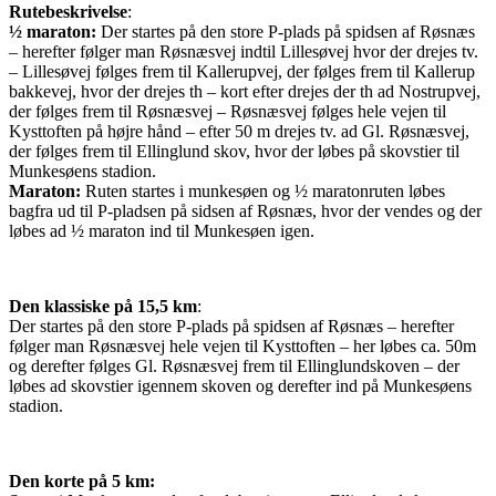
Rutebeskrivelse
:
½ maraton:
Der startes på den store P-plads på spidsen af Røsnæs
– herefter følger man Røsnæsvej indtil Lillesøvej hvor der drejes tv.
– Lillesøvej følges frem til Kallerupvej, der følges frem til Kallerup
bakkevej, hvor der drejes th – kort efter drejes der th ad Nostrupvej,
der følges frem til Røsnæsvej – Røsnæsvej følges hele vejen til
Kysttoften på højre hånd – efter 50 m drejes tv. ad Gl. Røsnæsvej,
der følges frem til Ellinglund skov, hvor der løbes på skovstier til
Munkesøens stadion.
Maraton:
Ruten startes i munkesøen og ½ maratonruten løbes
bagfra ud til P-pladsen på sidsen af Røsnæs, hvor der vendes og der
løbes ad ½ maraton ind til Munkesøen igen.
Den klassiske på 15,5 km
:
Der startes på den store P-plads på spidsen af Røsnæs – herefter
følger man Røsnæsvej hele vejen til Kysttoften – her løbes ca. 50m
og derefter følges Gl. Røsnæsvej frem til Ellinglundskoven – der
løbes ad skovstier igennem skoven og derefter ind på Munkesøens
stadion.
Den korte på 5 km: