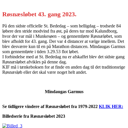
Røsnæsløbet 43. gang 2023.
På den sidste officielle St. Bededag – som helligdag – trodsede 84
løbere den stride modvind fra øst, på deres tur mod Kalundborg,
hvor der var mål i Munkesøen – og gennemførte Røsnæløbet, som
blev afholdt for 43. gang. Der var 4 distancer at vælge imellem. Det
blev desværre kun til en på Marathon distancen. Mindaugas Garmus
som gennemførte i tiden 3.29.53 flot løbet.
I forbindelse med at St. Bededag nu er afskaffet blev det sidste gang
Røsnæsløbet afvikles på denne dag.
KIF må i tænkeboksen for at finde en anden dag til det traditionsrige
Røsnæsløb eller det skal være noget helt andet.
Mindaugas Garmus
Se tidligere vindere af Røsnæsløbet fra 1979-2022
KLIK HER:
Billedserie fra Røsnæsløbet 2023