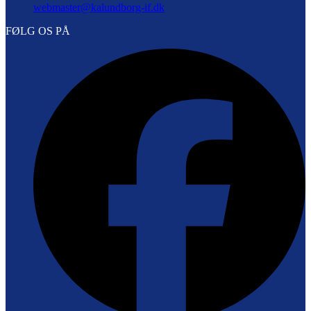
webmaster@kalundborg-if.dk
FØLG OS PÅ
F