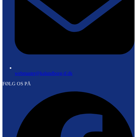
webmaster@kalundborg-if.dk
FØLG OS PÅ
F