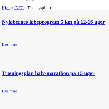
Hjem
»
INFO
»
Træningsplaner
Nyløbernes løbeprogram 5 km på 12-16 uger
Følg programmet og løb 5 km efter 16 uger Program lige til at printe
ud.
Læs mere
Træningsplan halv-marathon på 15 uger
Træningsplan til halv-maraton 15 uger
Læs mere