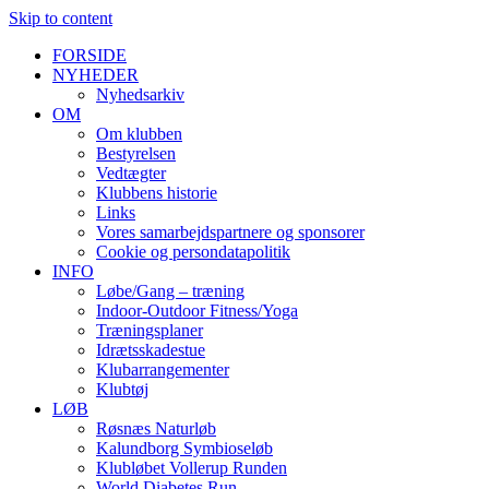
Skip to content
FORSIDE
NYHEDER
Nyhedsarkiv
OM
Om klubben
Bestyrelsen
Vedtægter
Klubbens historie
Links
Vores samarbejdspartnere og sponsorer
Cookie og persondatapolitik
INFO
Løbe/Gang – træning
Indoor-Outdoor Fitness/Yoga
Træningsplaner
Idrætsskadestue
Klubarrangementer
Klubtøj
LØB
Røsnæs Naturløb
Kalundborg Symbioseløb
Klubløbet Vollerup Runden
World Diabetes Run