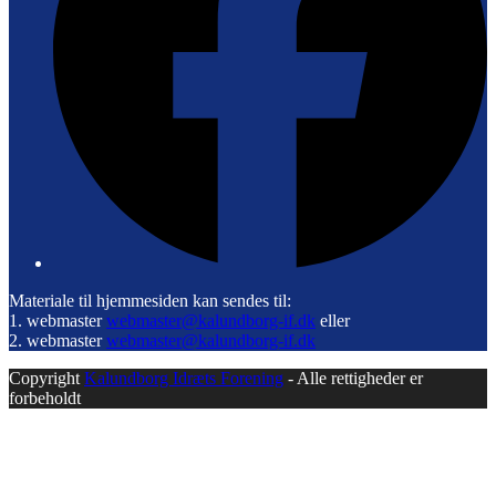
Materiale til hjemmesiden kan sendes til:
1. webmaster
webmaster@kalundborg-if.dk
eller
2. webmaster
webmaster@kalundborg-if.dk
Copyright
Kalundborg Idræts Forening
- Alle rettigheder er
forbeholdt
B
T
T