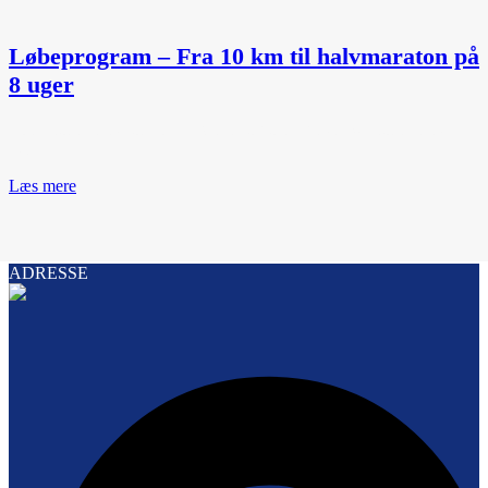
Løbeprogram – Fra 10 km til halvmaraton på
8 uger
Følg programmet og løb halvmaraton om 8 uger. Se programmet
her.
Læs mere
ADRESSE