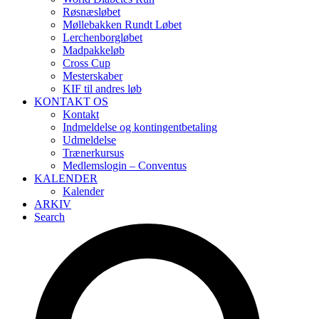
Røsnæsløbet
Møllebakken Rundt Løbet
Lerchenborgløbet
Madpakkeløb
Cross Cup
Mesterskaber
KIF til andres løb
KONTAKT OS
Kontakt
Indmeldelse og kontingentbetaling
Udmeldelse
Trænerkursus
Medlemslogin – Conventus
KALENDER
Kalender
ARKIV
Search