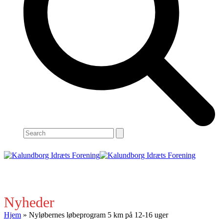
Search
Open
Close
mobile
mobile
menu
menu
Nyheder
Hjem
»
Nyløbernes løbeprogram 5 km på 12-16 uger