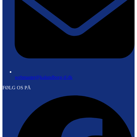
webmaster@kalundborg-if.dk
FØLG OS PÅ
F