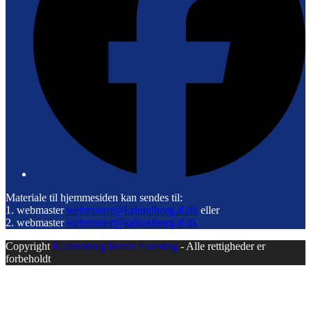
Materiale til hjemmesiden kan sendes til:
1. webmaster
webmaster@kalundborg-if.dk
eller
2. webmaster
webmaster@kalundborg-if.dk
Copyright
Kalundborg Idræts Forening
- Alle rettigheder er
forbeholdt
B
T
T