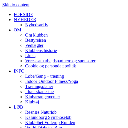
Skip to content
FORSIDE
NYHEDER
Nyhedsarkiv
OM
Om klubben
Bestyrelsen
Vedtægter
Klubbens historie
Links
Vores samarbejdspartnere og sponsorer
Cookie og persondatapolitik
INFO
Løbe/Gang – træning
Indoor-Outdoor Fitness/Yoga
Træningsplaner
Idrætsskadestue
Klubarrangementer
Klubtøj
LØB
Røsnæs Naturløb
Kalundborg Symbioseløb
Klubløbet Vollerup Runden
World Diabetes Run