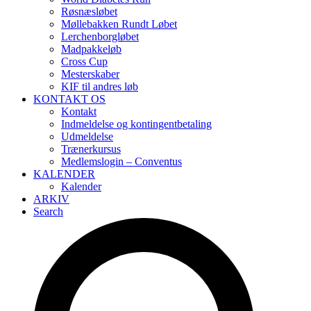
Røsnæsløbet
Møllebakken Rundt Løbet
Lerchenborgløbet
Madpakkeløb
Cross Cup
Mesterskaber
KIF til andres løb
KONTAKT OS
Kontakt
Indmeldelse og kontingentbetaling
Udmeldelse
Trænerkursus
Medlemslogin – Conventus
KALENDER
Kalender
ARKIV
Search