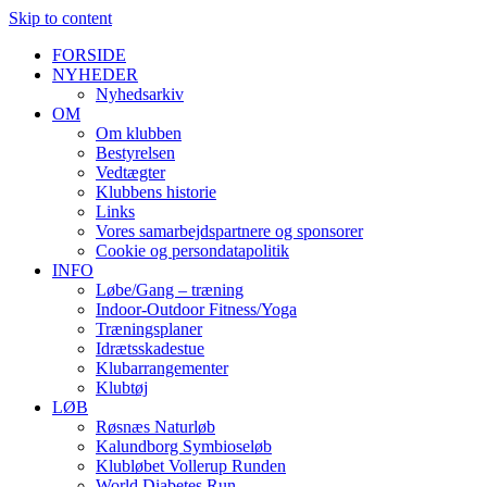
Skip to content
FORSIDE
NYHEDER
Nyhedsarkiv
OM
Om klubben
Bestyrelsen
Vedtægter
Klubbens historie
Links
Vores samarbejdspartnere og sponsorer
Cookie og persondatapolitik
INFO
Løbe/Gang – træning
Indoor-Outdoor Fitness/Yoga
Træningsplaner
Idrætsskadestue
Klubarrangementer
Klubtøj
LØB
Røsnæs Naturløb
Kalundborg Symbioseløb
Klubløbet Vollerup Runden
World Diabetes Run