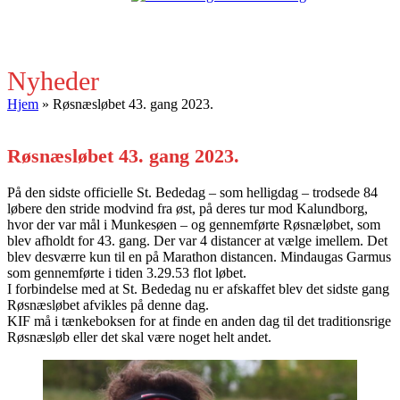
Open
Close
mobile
mobile
menu
menu
Nyheder
Hjem
»
Røsnæsløbet 43. gang 2023.
Røsnæsløbet 43. gang 2023.
På den sidste officielle St. Bededag – som helligdag – trodsede 84
løbere den stride modvind fra øst, på deres tur mod Kalundborg,
hvor der var mål i Munkesøen – og gennemførte Røsnæløbet, som
blev afholdt for 43. gang. Der var 4 distancer at vælge imellem. Det
blev desværre kun til en på Marathon distancen. Mindaugas Garmus
som gennemførte i tiden 3.29.53 flot løbet.
I forbindelse med at St. Bededag nu er afskaffet blev det sidste gang
Røsnæsløbet afvikles på denne dag.
KIF må i tænkeboksen for at finde en anden dag til det traditionsrige
Røsnæsløb eller det skal være noget helt andet.