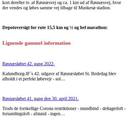
kort derefter tv. af Røsnæsvej og ca. 1 km ud af Røsnæsvej, hvor
der vendes og løbes samme vej tilbage til Munkesø stadion.
Depotoversigt for rute 15,5 km og ½ og hel marathon
:
Lignende gammel information
Røsnæsløbet 42. gang 2022.
Kalundborg-IF`s 42. udgave af Røsnæsløbet St. Bededag blev
afholdt i et perfekt løbevejr - sol…
Røsnæsløbet 41. gang den 30. april 2021.
Trods de forskellige Corona restriktioner - mundbind - deltagerloft -
forsamlingsloft - afstand - ingen…