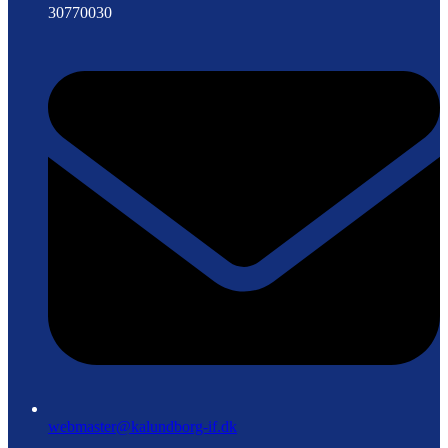
30770030
webmaster@kalundborg-if.dk