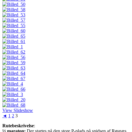
View Slideshow
◄
1
2
3
Rutebeskrivelse
:
½ maraton:
Der startes på den store P-plads på spidsen af Røsnæs