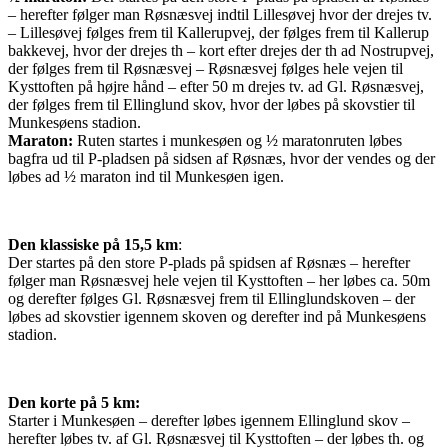
– herefter følger man Røsnæsvej indtil Lillesøvej hvor der drejes tv.
– Lillesøvej følges frem til Kallerupvej, der følges frem til Kallerup
bakkevej, hvor der drejes th – kort efter drejes der th ad Nostrupvej,
der følges frem til Røsnæsvej – Røsnæsvej følges hele vejen til
Kysttoften på højre hånd – efter 50 m drejes tv. ad Gl. Røsnæsvej,
der følges frem til Ellinglund skov, hvor der løbes på skovstier til
Munkesøens stadion.
Maraton:
Ruten startes i munkesøen og ½ maratonruten løbes
bagfra ud til P-pladsen på sidsen af Røsnæs, hvor der vendes og der
løbes ad ½ maraton ind til Munkesøen igen.
Den klassiske på 15,5 km
:
Der startes på den store P-plads på spidsen af Røsnæs – herefter
følger man Røsnæsvej hele vejen til Kysttoften – her løbes ca. 50m
og derefter følges Gl. Røsnæsvej frem til Ellinglundskoven – der
løbes ad skovstier igennem skoven og derefter ind på Munkesøens
stadion.
Den korte på 5 km:
Starter i Munkesøen – derefter løbes igennem Ellinglund skov –
herefter løbes tv. af Gl. Røsnæsvej til Kysttoften – der løbes th. og