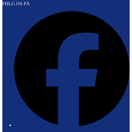
FØLG OS PÅ
F