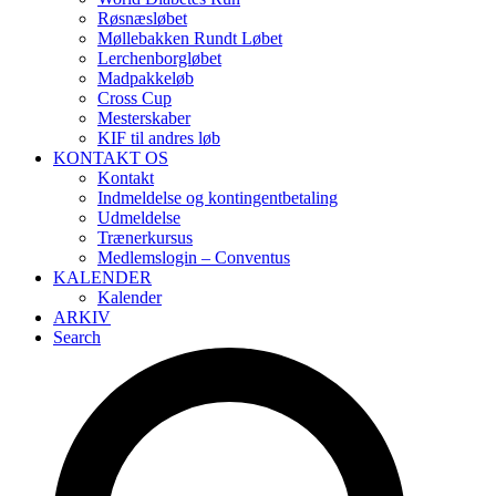
Røsnæsløbet
Møllebakken Rundt Løbet
Lerchenborgløbet
Madpakkeløb
Cross Cup
Mesterskaber
KIF til andres løb
KONTAKT OS
Kontakt
Indmeldelse og kontingentbetaling
Udmeldelse
Trænerkursus
Medlemslogin – Conventus
KALENDER
Kalender
ARKIV
Search