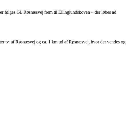
ter følges Gl. Røsnæsvej frem til Ellinglundskoven – der løbes ad
efter tv. af Røsnæsvej og ca. 1 km ud af Røsnæsvej, hvor der vendes og