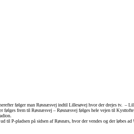
refter følger man Røsnæsvej indtil Lillesøvej hvor der drejes tv. – Lill
der følges frem til Røsnæsvej – Røsnæsvej følges hele vejen til Kysttoft
tadion.
ud til P-pladsen på sidsen af Røsnæs, hvor der vendes og der løbes ad