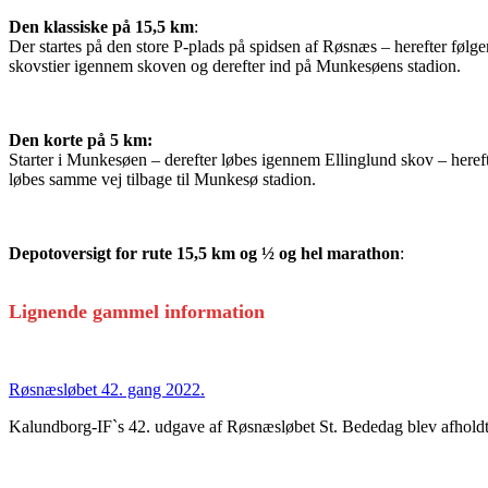
Den klassiske på 15,5 km
:
Der startes på den store P-plads på spidsen af Røsnæs – herefter følg
skovstier igennem skoven og derefter ind på Munkesøens stadion.
Den korte på 5 km:
Starter i Munkesøen – derefter løbes igennem Ellinglund skov – hereft
løbes samme vej tilbage til Munkesø stadion.
Depotoversigt for rute 15,5 km og ½ og hel marathon
:
Lignende gammel information
Røsnæsløbet 42. gang 2022.
Kalundborg-IF`s 42. udgave af Røsnæsløbet St. Bededag blev afholdt i