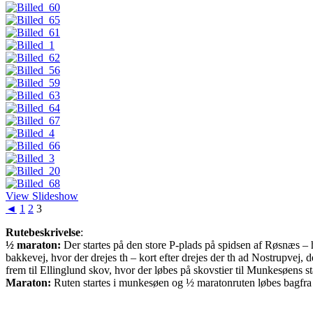
View Slideshow
◄
1
2
3
Rutebeskrivelse
:
½ maraton:
Der startes på den store P-plads på spidsen af Røsnæs – he
bakkevej, hvor der drejes th – kort efter drejes der th ad Nostrupvej, 
frem til Ellinglund skov, hvor der løbes på skovstier til Munkesøens s
Maraton:
Ruten startes i munkesøen og ½ maratonruten løbes bagfra 