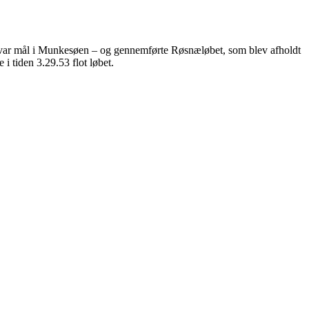
er var mål i Munkesøen – og gennemførte Røsnæløbet, som blev afholdt
 tiden 3.29.53 flot løbet.