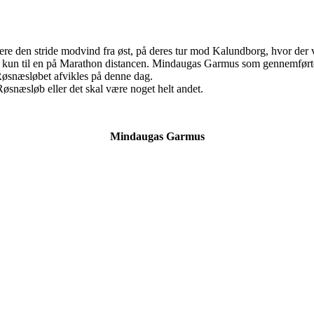
øbere den stride modvind fra øst, på deres tur mod Kalundborg, hvor d
e kun til en på Marathon distancen. Mindaugas Garmus som gennemførte i
 Røsnæsløbet afvikles på denne dag.
Røsnæsløb eller det skal være noget helt andet.
Mindaugas Garmus