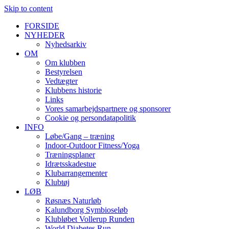
Skip to content
FORSIDE
NYHEDER
Nyhedsarkiv
OM
Om klubben
Bestyrelsen
Vedtægter
Klubbens historie
Links
Vores samarbejdspartnere og sponsorer
Cookie og persondatapolitik
INFO
Løbe/Gang – træning
Indoor-Outdoor Fitness/Yoga
Træningsplaner
Idrætsskadestue
Klubarrangementer
Klubtøj
LØB
Røsnæs Naturløb
Kalundborg Symbioseløb
Klubløbet Vollerup Runden
World Diabetes Run