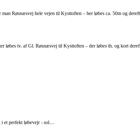
er man Røsnæsvej hele vejen til Kysttoften – her løbes ca. 50m og deref
er løbes tv. af Gl. Røsnæsvej til Kysttoften – der løbes th. og kort der
 et perfekt løbevejr - sol…