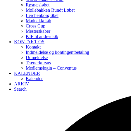
Røsnæsløbet
Møllebakken Rundt Løbet
Lerchenborgløbet
Madpakkeløb
Cross Cup
Mesterskaber
KIF til andres løb
KONTAKT OS
Kontakt
Indmeldelse og kontingentbetaling
Udmeldelse
Trænerkursus
Medlemslogin – Conventus
KALENDER
Kalender
ARKIV
Search