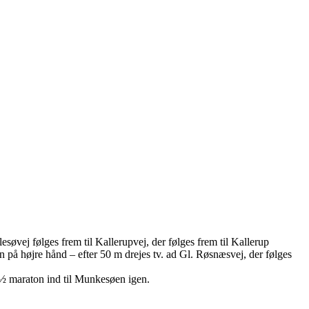
esøvej følges frem til Kallerupvej, der følges frem til Kallerup
en på højre hånd – efter 50 m drejes tv. ad Gl. Røsnæsvej, der følges
 ½ maraton ind til Munkesøen igen.