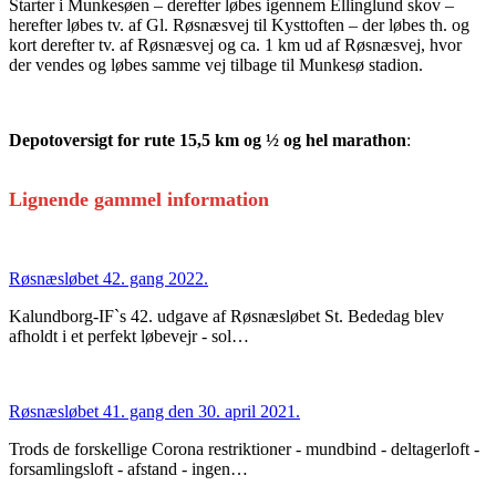
Starter i Munkesøen – derefter løbes igennem Ellinglund skov –
herefter løbes tv. af Gl. Røsnæsvej til Kysttoften – der løbes th. og
kort derefter tv. af Røsnæsvej og ca. 1 km ud af Røsnæsvej, hvor
der vendes og løbes samme vej tilbage til Munkesø stadion.
Depotoversigt for rute 15,5 km og ½ og hel marathon
:
Lignende gammel information
Røsnæsløbet 42. gang 2022.
Kalundborg-IF`s 42. udgave af Røsnæsløbet St. Bededag blev
afholdt i et perfekt løbevejr - sol…
Røsnæsløbet 41. gang den 30. april 2021.
Trods de forskellige Corona restriktioner - mundbind - deltagerloft -
forsamlingsloft - afstand - ingen…