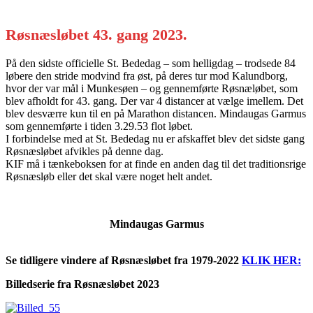
Røsnæsløbet 43. gang 2023.
På den sidste officielle St. Bededag – som helligdag – trodsede 84
løbere den stride modvind fra øst, på deres tur mod Kalundborg,
hvor der var mål i Munkesøen – og gennemførte Røsnæløbet, som
blev afholdt for 43. gang. Der var 4 distancer at vælge imellem. Det
blev desværre kun til en på Marathon distancen. Mindaugas Garmus
som gennemførte i tiden 3.29.53 flot løbet.
I forbindelse med at St. Bededag nu er afskaffet blev det sidste gang
Røsnæsløbet afvikles på denne dag.
KIF må i tænkeboksen for at finde en anden dag til det traditionsrige
Røsnæsløb eller det skal være noget helt andet.
Mindaugas Garmus
Se tidligere vindere af Røsnæsløbet fra 1979-2022
KLIK HER:
Billedserie fra Røsnæsløbet 2023