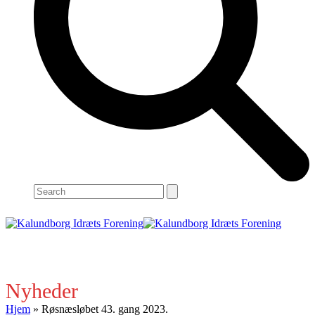
Search
Open
Close
mobile
mobile
menu
menu
Nyheder
Hjem
»
Røsnæsløbet 43. gang 2023.