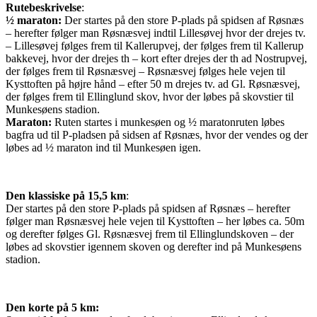
Rutebeskrivelse
:
½ maraton:
Der startes på den store P-plads på spidsen af Røsnæs
– herefter følger man Røsnæsvej indtil Lillesøvej hvor der drejes tv.
– Lillesøvej følges frem til Kallerupvej, der følges frem til Kallerup
bakkevej, hvor der drejes th – kort efter drejes der th ad Nostrupvej,
der følges frem til Røsnæsvej – Røsnæsvej følges hele vejen til
Kysttoften på højre hånd – efter 50 m drejes tv. ad Gl. Røsnæsvej,
der følges frem til Ellinglund skov, hvor der løbes på skovstier til
Munkesøens stadion.
Maraton:
Ruten startes i munkesøen og ½ maratonruten løbes
bagfra ud til P-pladsen på sidsen af Røsnæs, hvor der vendes og der
løbes ad ½ maraton ind til Munkesøen igen.
Den klassiske på 15,5 km
:
Der startes på den store P-plads på spidsen af Røsnæs – herefter
følger man Røsnæsvej hele vejen til Kysttoften – her løbes ca. 50m
og derefter følges Gl. Røsnæsvej frem til Ellinglundskoven – der
løbes ad skovstier igennem skoven og derefter ind på Munkesøens
stadion.
Den korte på 5 km: