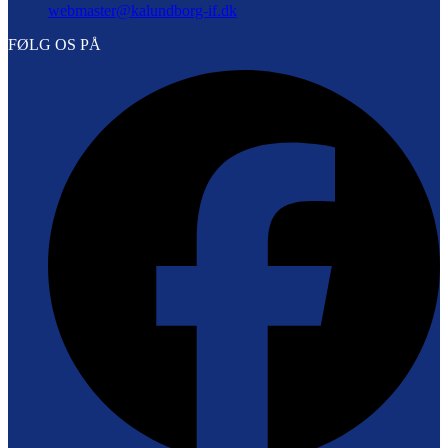
webmaster@kalundborg-if.dk
FØLG OS PÅ
F