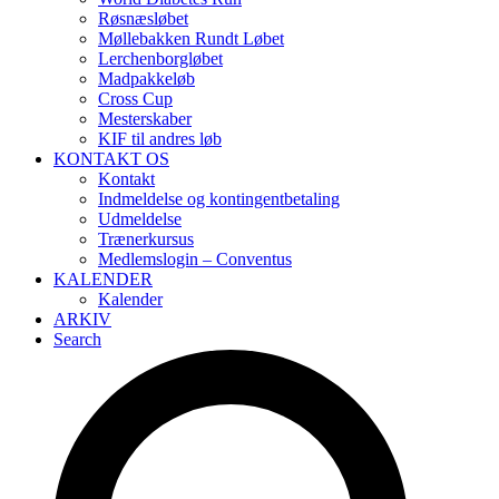
Røsnæsløbet
Møllebakken Rundt Løbet
Lerchenborgløbet
Madpakkeløb
Cross Cup
Mesterskaber
KIF til andres løb
KONTAKT OS
Kontakt
Indmeldelse og kontingentbetaling
Udmeldelse
Trænerkursus
Medlemslogin – Conventus
KALENDER
Kalender
ARKIV
Search