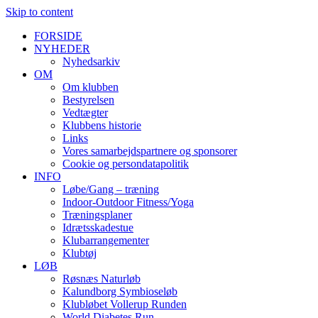
Skip to content
FORSIDE
NYHEDER
Nyhedsarkiv
OM
Om klubben
Bestyrelsen
Vedtægter
Klubbens historie
Links
Vores samarbejdspartnere og sponsorer
Cookie og persondatapolitik
INFO
Løbe/Gang – træning
Indoor-Outdoor Fitness/Yoga
Træningsplaner
Idrætsskadestue
Klubarrangementer
Klubtøj
LØB
Røsnæs Naturløb
Kalundborg Symbioseløb
Klubløbet Vollerup Runden
World Diabetes Run