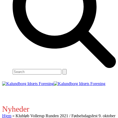
Search
Open
Close
mobile
mobile
menu
menu
Nyheder
Hjem
»
Klubløb Vollerup Runden 2021 / Fødselsdagsfest 9. oktober