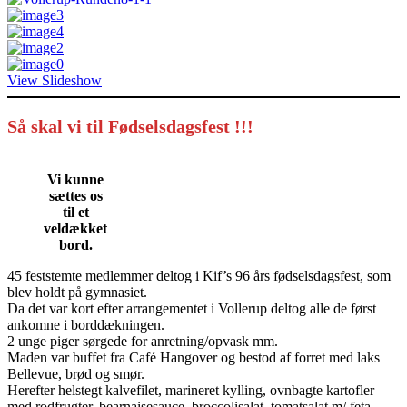
View Slideshow
Så skal vi til Fødselsdagsfest !!!
Vi kunne
sættes os
til et
veldækket
bord.
45 feststemte medlemmer deltog i Kif’s 96 års fødselsdagsfest, som
blev holdt på gymnasiet.
Da det var kort efter arrangementet i Vollerup deltog alle de først
ankomne i borddækningen.
2 unge piger sørgede for anretning/opvask mm.
Maden var buffet fra Café Hangover og bestod af forret med laks
Bellevue, brød og smør.
Herefter helstegt kalvefilet, marineret kylling, ovnbagte kartofler
med rodfrugter, bearnaisesauce, broccolisalat, tomatsalat m/ feta.