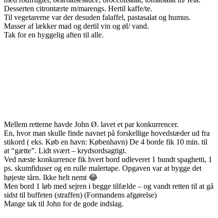
Desserten citrontærte m/marengs. Hertil kaffe/te.
Til vegetarerne var der desuden falaffel, pastasalat og humus.
Masser af lækker mad og dertil vin og øl/ vand.
Tak for en hyggelig aften til alle.
Mellem retterne havde John Ø. lavet et par konkurrencer.
En, hvor man skulle finde navnet på forskellige hovedstæder ud fra
stikord ( eks. Køb en havn: København) De 4 borde fik 10 min. til
at “gætte”. Lidt svært – krydsordsagtigt.
Ved næste konkurrence fik hvert bord udleveret 1 bundt spaghetti, 1
ps. skumfiduser og en rulle malertape. Opgaven var at bygge det
højeste tårn. Ikke helt nemt 😂
Men bord 1 løb med sejren i begge tilfælde – og vandt retten til at gå
sidst til buffeten (straffen) (Formandens afgørelse)
Mange tak til John for de gode indslag.