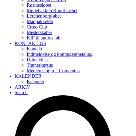
Røsnæsløbet
Møllebakken Rundt Løbet
Lerchenborgløbet
Madpakkeløb
Cross Cup
Mesterskaber
KIF til andres løb
KONTAKT OS
Kontakt
Indmeldelse og kontingentbetaling
Udmeldelse
Trænerkursus
Medlemslogin – Conventus
KALENDER
Kalender
ARKIV
Search