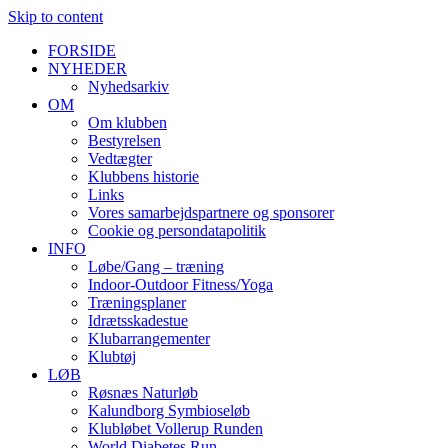
Skip to content
FORSIDE
NYHEDER
Nyhedsarkiv
OM
Om klubben
Bestyrelsen
Vedtægter
Klubbens historie
Links
Vores samarbejdspartnere og sponsorer
Cookie og persondatapolitik
INFO
Løbe/Gang – træning
Indoor-Outdoor Fitness/Yoga
Træningsplaner
Idrætsskadestue
Klubarrangementer
Klubtøj
LØB
Røsnæs Naturløb
Kalundborg Symbioseløb
Klubløbet Vollerup Runden
World Diabetes Run