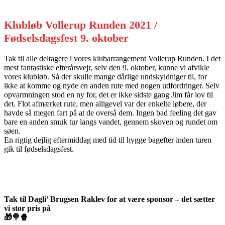
Klubløb Vollerup Runden 2021 /
Fødselsdagsfest 9. oktober
Tak til alle deltagere i vores klubarrangement Vollerup Runden. I det
mest fantastiske efterårsvejr, selv den 9. oktober, kunne vi afvikle
vores klubløb. Så der skulle mange dårlige undskyldniger til, for
ikke at komme og nyde en anden rute med nogen udfordringer. Selv
opvarmningen stod en ny for, det er ikke sidste gang Jim får lov til
det. Flot afmærket rute, men alligevel var der enkelte løbere, der
havde så megen fart på at de overså dem. Ingen bad feeling det gav
bare en anden smuk tur langs vandet, gennem skoven og rundet om
søen.
En rigtig dejlig eftermiddag med tid til hygge bagefter inden turen
gik til fødselsdagsfest.
Tak til Dagli’ Brugsen Raklev for at være sponsor – det sætter
vi stor pris på
🎁🍭🍿