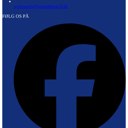
webmaster@kalundborg-if.dk
FØLG OS PÅ
F