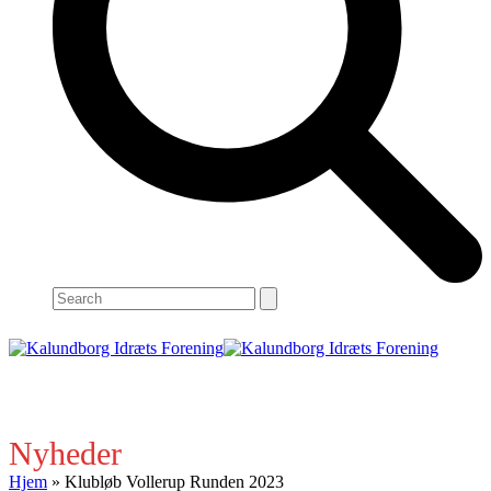
Search
Open
Close
mobile
mobile
menu
menu
Nyheder
Hjem
»
Klubløb Vollerup Runden 2023