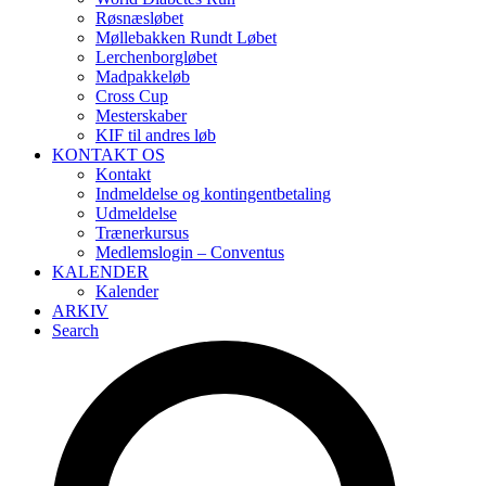
Røsnæsløbet
Møllebakken Rundt Løbet
Lerchenborgløbet
Madpakkeløb
Cross Cup
Mesterskaber
KIF til andres løb
KONTAKT OS
Kontakt
Indmeldelse og kontingentbetaling
Udmeldelse
Trænerkursus
Medlemslogin – Conventus
KALENDER
Kalender
ARKIV
Search