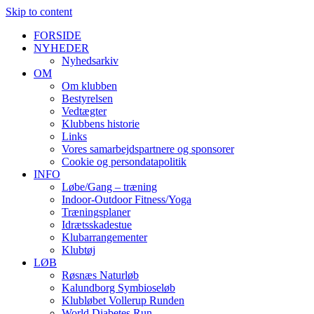
Skip to content
FORSIDE
NYHEDER
Nyhedsarkiv
OM
Om klubben
Bestyrelsen
Vedtægter
Klubbens historie
Links
Vores samarbejdspartnere og sponsorer
Cookie og persondatapolitik
INFO
Løbe/Gang – træning
Indoor-Outdoor Fitness/Yoga
Træningsplaner
Idrætsskadestue
Klubarrangementer
Klubtøj
LØB
Røsnæs Naturløb
Kalundborg Symbioseløb
Klubløbet Vollerup Runden
World Diabetes Run