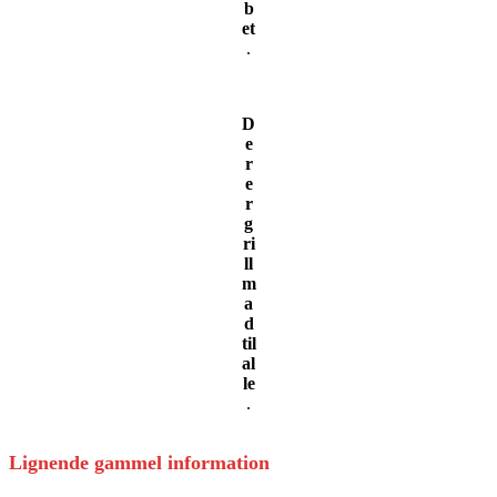
b
et
.
D
e
r
e
r
g
ri
ll
m
a
d
til
al
le
.
Lignende gammel information