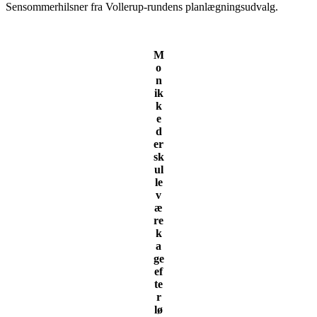
Sensommerhilsner fra Vollerup-rundens planlægningsudvalg.
M
o
n
ik
k
e
d
er
sk
ul
le
v
æ
re
k
a
ge
ef
te
r
lø