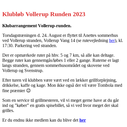
Klubløb Vollerup Runden 2023
Klubarrangement Vollerup-runden.
Torsdagstræningen d. 24. August er flyttet til Anettes sommerhus
ved Vollerup stranden, Vollerup Vang 14 (se rutevejledning
her
), kl.
17:30. Parkering ved stranden.
Der er opmærkede ruter på hhv. 5 og 7 km, så alle kan deltage.
Begge ruter kan gennemgås/løbes 1 eller 2 gange. Ruterne er lagt
langs stranden, gennem sommerhusområdet og skovene ved
Vollerup og Svenstrup.
Efter turen vil klubben være vært ved en lækker grillforplejning,
drikkelse, kaffe og kage. Mon ikke også der vil være Tombola med
fine præmier 😉
Som en service til grillmesteren, vil vi meget gerne have at du går
ind og ”køber” en gratis spisebillet, så vi ved hvor meget der skal
grilles.
Er du endnu ikke medlem kan du blive det
h
er