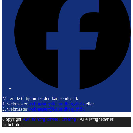
Materiale til hjemmesiden kan sendes til:
1. webmaster
webmaster@kalundborg-if.dk
eller
2. webmaster
webmaster@kalundborg-if.dk
Copyright
Kalundborg Idræts Forening
- Alle rettigheder er
forbeholdt
B