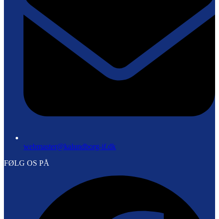
webmaster@kalundborg-if.dk
FØLG OS PÅ
F