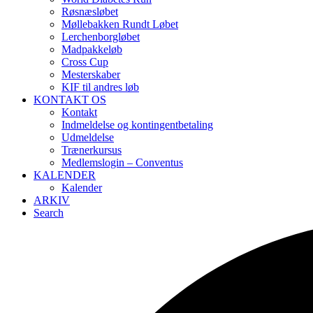
Røsnæsløbet
Møllebakken Rundt Løbet
Lerchenborgløbet
Madpakkeløb
Cross Cup
Mesterskaber
KIF til andres løb
KONTAKT OS
Kontakt
Indmeldelse og kontingentbetaling
Udmeldelse
Trænerkursus
Medlemslogin – Conventus
KALENDER
Kalender
ARKIV
Search