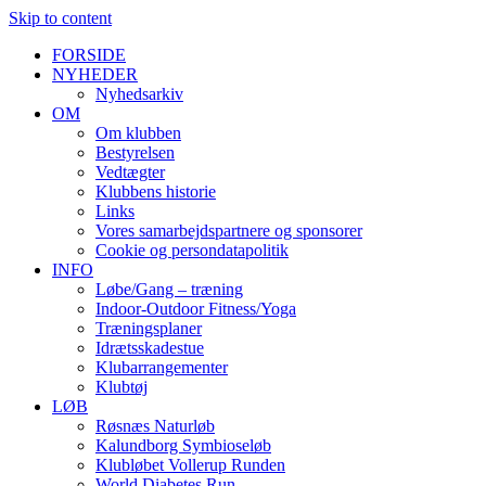
Skip to content
FORSIDE
NYHEDER
Nyhedsarkiv
OM
Om klubben
Bestyrelsen
Vedtægter
Klubbens historie
Links
Vores samarbejdspartnere og sponsorer
Cookie og persondatapolitik
INFO
Løbe/Gang – træning
Indoor-Outdoor Fitness/Yoga
Træningsplaner
Idrætsskadestue
Klubarrangementer
Klubtøj
LØB
Røsnæs Naturløb
Kalundborg Symbioseløb
Klubløbet Vollerup Runden
World Diabetes Run