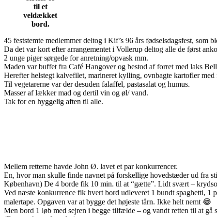
til et
veldækket
bord.
45 feststemte medlemmer deltog i Kif’s 96 års fødselsdagsfest, som bl
Da det var kort efter arrangementet i Vollerup deltog alle de først a
2 unge piger sørgede for anretning/opvask mm.
Maden var buffet fra Café Hangover og bestod af forret med laks Bel
Herefter helstegt kalvefilet, marineret kylling, ovnbagte kartofler med 
Til vegetarerne var der desuden falaffel, pastasalat og humus.
Masser af lækker mad og dertil vin og øl/ vand.
Tak for en hyggelig aften til alle.
Mellem retterne havde John Ø. lavet et par konkurrencer.
En, hvor man skulle finde navnet på forskellige hovedstæder ud fra st
København) De 4 borde fik 10 min. til at “gætte”. Lidt svært – krydso
Ved næste konkurrence fik hvert bord udleveret 1 bundt spaghetti, 1 p
malertape. Opgaven var at bygge det højeste tårn. Ikke helt nemt 😂
Men bord 1 løb med sejren i begge tilfælde – og vandt retten til at gå si