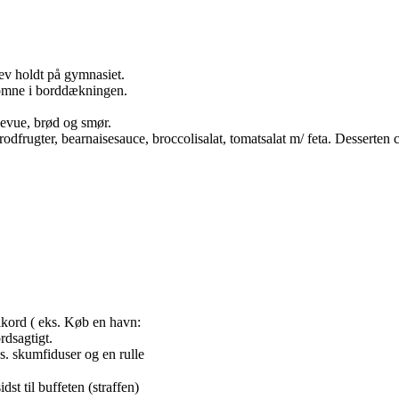
ev holdt på gymnasiet.
nkomne i borddækningen.
levue, brød og smør.
rodfrugter, bearnaisesauce, broccolisalat, tomatsalat m/ feta. Desserten 
ikord ( eks. Køb en havn:
rdsagtigt.
s. skumfiduser og en rulle
dst til buffeten (straffen)