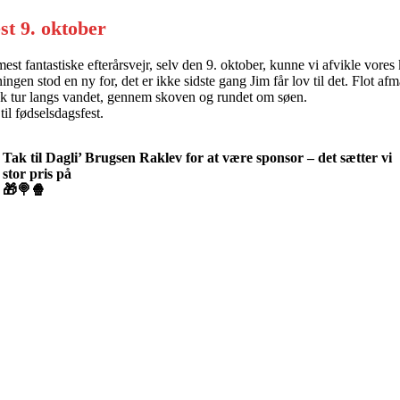
st 9. oktober
est fantastiske efterårsvejr, selv den 9. oktober, kunne vi afvikle vores 
 stod en ny for, det er ikke sidste gang Jim får lov til det. Flot afm
muk tur langs vandet, gennem skoven og rundet om søen.
til fødselsdagsfest.
Tak til Dagli’ Brugsen Raklev for at være sponsor – det sætter vi
stor pris på
🎁🍭🍿