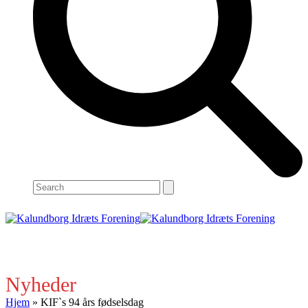
Search
Open
Close
mobile
mobile
menu
menu
Nyheder
Hjem
»
KIF`s 94 års fødselsdag