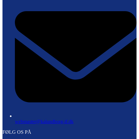
webmaster@kalundborg-if.dk
FØLG OS PÅ