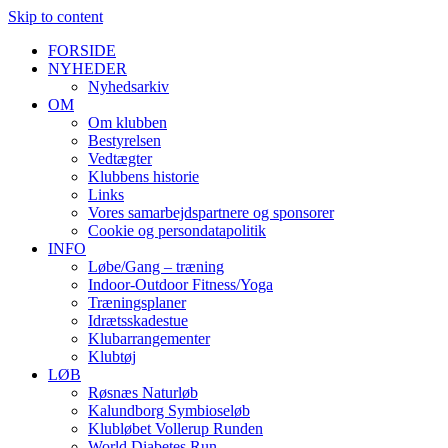
Skip to content
FORSIDE
NYHEDER
Nyhedsarkiv
OM
Om klubben
Bestyrelsen
Vedtægter
Klubbens historie
Links
Vores samarbejdspartnere og sponsorer
Cookie og persondatapolitik
INFO
Løbe/Gang – træning
Indoor-Outdoor Fitness/Yoga
Træningsplaner
Idrætsskadestue
Klubarrangementer
Klubtøj
LØB
Røsnæs Naturløb
Kalundborg Symbioseløb
Klubløbet Vollerup Runden
World Diabetes Run