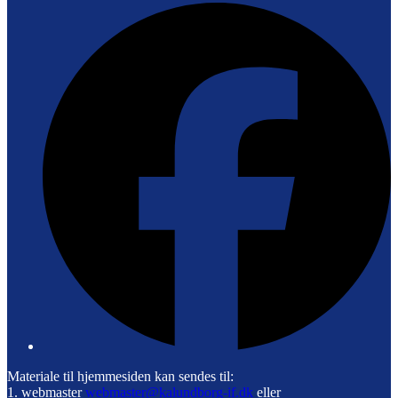
F
Materiale til hjemmesiden kan sendes til:
1. webmaster
webmaster@kalundborg-if.dk
eller