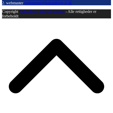
2. webmaster
webmaster@kalundborg-if.dk
Copyright
Kalundborg Idræts Forening
- Alle rettigheder er
forbeholdt
B
T
T