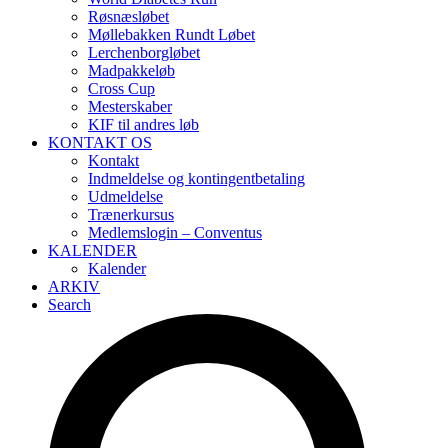
Røsnæsløbet
Møllebakken Rundt Løbet
Lerchenborgløbet
Madpakkeløb
Cross Cup
Mesterskaber
KIF til andres løb
KONTAKT OS
Kontakt
Indmeldelse og kontingentbetaling
Udmeldelse
Trænerkursus
Medlemslogin – Conventus
KALENDER
Kalender
ARKIV
Search