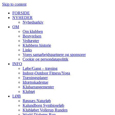
Skip to content
FORSIDE
NYHEDER
Nyhedsarkiv
OM
Om klubben
Bestyrelsen
Vedtægter
Klubbens historie
Links
Vores samarbejdspartnere og sponsorer
Cookie og persondatapolitik
INFO
Løbe/Gang – træning
Indoor-Outdoor Fitness/Yoga
Træningsplaner
Idrætsskadestue
Klubarrangementer
Klubtøj
LØB
Røsnæs Naturløb
Kalundborg Symbioseløb
Klubløbet Vollerup Runden
World Diabetes Run