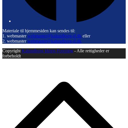
Materiale til hjemmesiden kan sendes til:
1. webmaster
webmaster@kalundborg-if.dk
eller
2. webmaster
webmaster@kalundborg-if.dk
Copyright
Kalundborg Idræts Forening
- Alle rettigheder er
forbeholdt
B
T
T