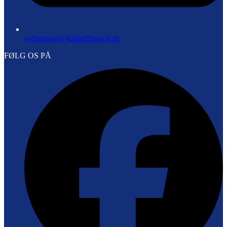
webmaster@kalundborg-if.dk
FØLG OS PÅ
F