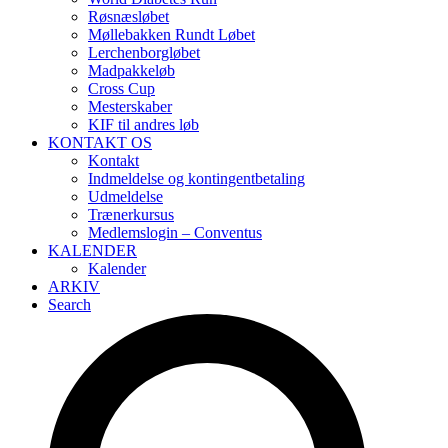
Røsnæsløbet
Møllebakken Rundt Løbet
Lerchenborgløbet
Madpakkeløb
Cross Cup
Mesterskaber
KIF til andres løb
KONTAKT OS
Kontakt
Indmeldelse og kontingentbetaling
Udmeldelse
Trænerkursus
Medlemslogin – Conventus
KALENDER
Kalender
ARKIV
Search