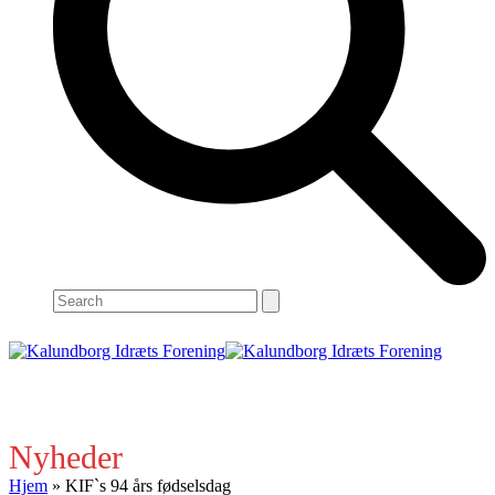
Search
Open
Close
mobile
mobile
menu
menu
Nyheder
Hjem
»
KIF`s 94 års fødselsdag