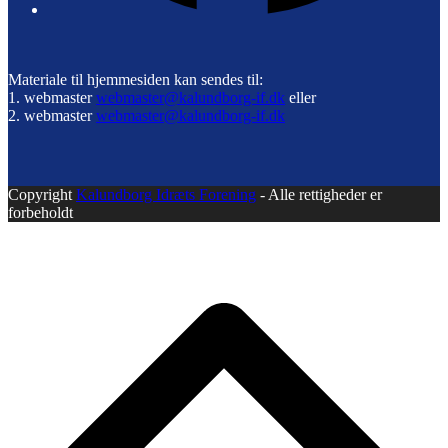
Materiale til hjemmesiden kan sendes til:
1. webmaster
webmaster@kalundborg-if.dk
eller
2. webmaster
webmaster@kalundborg-if.dk
Copyright
Kalundborg Idræts Forening
- Alle rettigheder er
forbeholdt
B
T
T