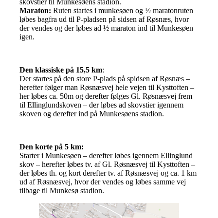
skovstier til Munkesøens stadion.
Maraton:
Ruten startes i munkesøen og ½ maratonruten
løbes bagfra ud til P-pladsen på sidsen af Røsnæs, hvor
der vendes og der løbes ad ½ maraton ind til Munkesøen
igen.
Den klassiske på 15,5 km
:
Der startes på den store P-plads på spidsen af Røsnæs –
herefter følger man Røsnæsvej hele vejen til Kysttoften –
her løbes ca. 50m og derefter følges Gl. Røsnæsvej frem
til Ellinglundskoven – der løbes ad skovstier igennem
skoven og derefter ind på Munkesøens stadion.
Den korte på 5 km:
Starter i Munkesøen – derefter løbes igennem Ellinglund
skov – herefter løbes tv. af Gl. Røsnæsvej til Kysttoften –
der løbes th. og kort derefter tv. af Røsnæsvej og ca. 1 km
ud af Røsnæsvej, hvor der vendes og løbes samme vej
tilbage til Munkesø stadion.