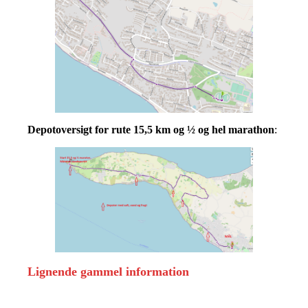
Depotoversigt for rute 15,5 km og ½ og hel marathon
:
Lignende gammel information