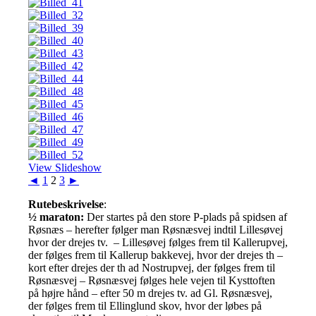
View Slideshow
◄
1
2
3
►
Rutebeskrivelse
:
½ maraton:
Der startes på den store P-plads på spidsen af
Røsnæs – herefter følger man Røsnæsvej indtil Lillesøvej
hvor der drejes tv. – Lillesøvej følges frem til Kallerupvej,
der følges frem til Kallerup bakkevej, hvor der drejes th –
kort efter drejes der th ad Nostrupvej, der følges frem til
Røsnæsvej – Røsnæsvej følges hele vejen til Kysttoften
på højre hånd – efter 50 m drejes tv. ad Gl. Røsnæsvej,
der følges frem til Ellinglund skov, hvor der løbes på