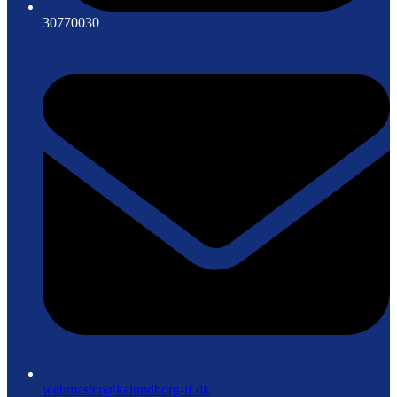
30770030
webmaster@kalundborg-if.dk