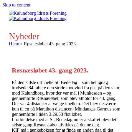
Skip to content
Ope
Clos
mobi
mobi
men
men
Nyheder
Hjem
»
Røsnæsløbet 43. gang 2023.
Røsnæsløbet 43. gang 2023.
På den sidste officielle St. Bededag – som helligdag –
trodsede 84 løbere den stride modvind fra øst, på deres tur
mod Kalundborg, hvor der var mål i Munkesøen – og
gennemførte Røsnæløbet, som blev afholdt for 43. gang.
Der var 4 distancer at vælge imellem. Det blev desværre
kun til en på Marathon distancen. Mindaugas Garmus som
gennemførte i tiden 3.29.53 flot løbet.
I forbindelse med at St. Bededag nu er afskaffet blev det
sidste gang Røsnæsløbet afvikles på denne dag.
KIF må i tænkeboksen for at finde en anden dag til det