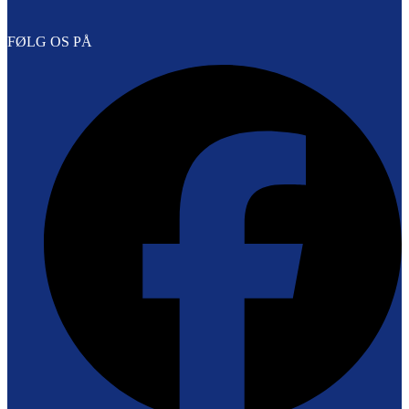
FØLG OS PÅ
F