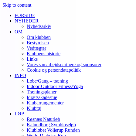
Skip to content
FORSIDE
NYHEDER
Nyhedsarkiv
OM
Om klubben
Bestyrelsen
Vedtægter
Klubbens historie
Links
Vores samarbejdspartnere og sponsorer
Cookie og persondatapolitik
INFO
Løbe/Gang – træning
Indoor-Outdoor Fitness/Yoga
Træningsplaner
Idrætsskadestue
Klubarrangementer
Klubtøj
LØB
Røsnæs Naturløb
Kalundborg Symbioseløb
Klubløbet Vollerup Runden
World Diabetes Run