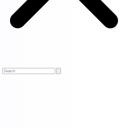
Search