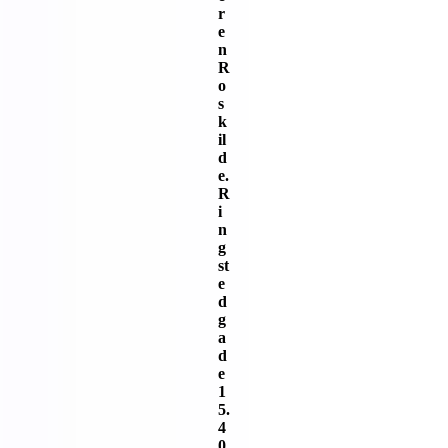
r
e
n
R
o
s
k
il
d
e.
R
i
n
g
st
e
d
g
a
d
e
1
5.
4
0