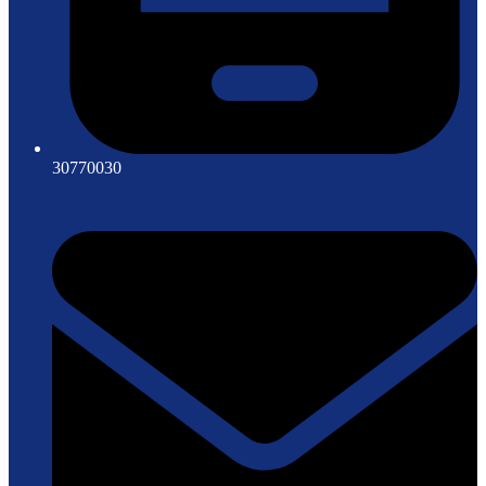
30770030