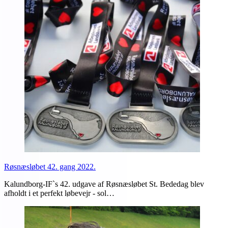
Røsnæsløbet 42. gang 2022.
Kalundborg-IF`s 42. udgave af Røsnæsløbet St. Bededag blev
afholdt i et perfekt løbevejr - sol…