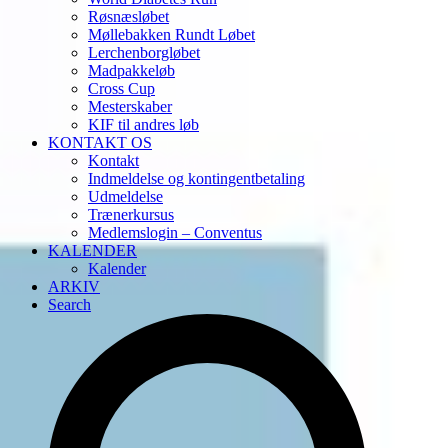
Røsnæsløbet
Møllebakken Rundt Løbet
Lerchenborgløbet
Madpakkeløb
Cross Cup
Mesterskaber
KIF til andres løb
KONTAKT OS
Kontakt
Indmeldelse og kontingentbetaling
Udmeldelse
Trænerkursus
Medlemslogin – Conventus
KALENDER
Kalender
ARKIV
Search