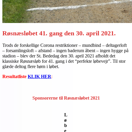
Røsnæsløbet 41. gang den 30. april 2021.
Trods de forskellige Corona restriktioner – mundbind – deltagerloft
– forsamlingsloft – afstand – ingen baderum åbent – ingen hygge på
stadion – blev der St. Bededag den 30. april 2021 afholdt det
klassiske Røsnæsløb for 41. gang i det “perfekte løbevejr”. Til stor
glæde deltog flere børn i løbet.
Resultatliste
KLIK HER
:
Sponsorerne til Røsnæsløbet 2021
L
ø
b
e