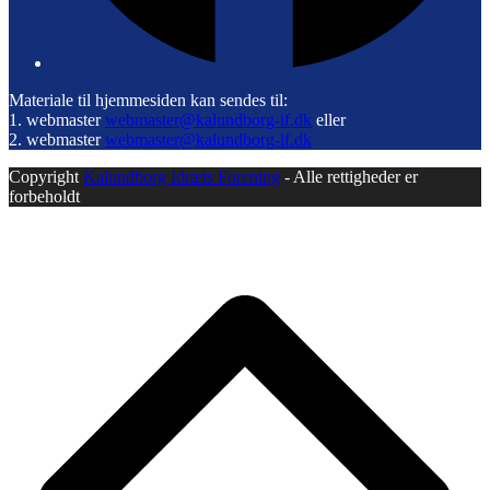
Materiale til hjemmesiden kan sendes til:
1. webmaster
webmaster@kalundborg-if.dk
eller
2. webmaster
webmaster@kalundborg-if.dk
Copyright
Kalundborg Idræts Forening
- Alle rettigheder er
forbeholdt
B
T
T