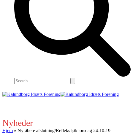
Search
Open
Close
mobile
mobile
menu
menu
Nyheder
Hjem
»
Nyløbere afslutning/Refleks løb torsdag 24-10-19