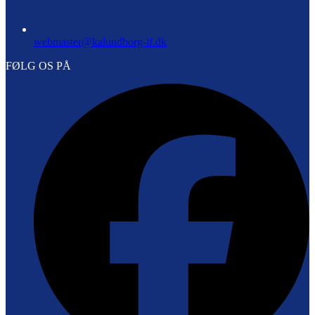
webmaster@kalundborg-if.dk
FØLG OS PÅ
F