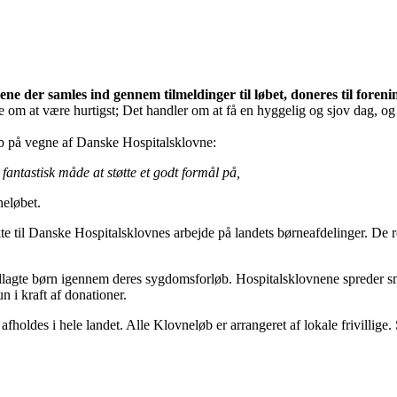
ene der samles ind gennem tilmeldinger til løbet, doneres til fore
 om at være hurtigst; Det handler om at få en hyggelig og sjov dag, og 
løb på vegne af Danske Hospitalsklovne:
antastisk måde at støtte et godt formål på,
neløbet.
kte til Danske Hospitalsklovnes arbejde på landets børneafdelinger. De re
lagte børn igennem deres sygdomsforløb. Hospitalsklovnene spreder smil
 i kraft af donationer.
fholdes i hele landet. Alle Klovneløb er arrangeret af lokale frivillige.