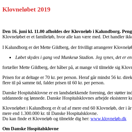
Klovneløbet 2019
Den 16. juni kl. 11.00 afholdes der Klovneløb i Kalundborg. Peng
Klovneløbet er et familieløb, hvor alle kan være med. Det handler ikke
I Kalundborg er det Mette Gildberg, der frivilligt arrangerer Klovne
Løbet skydes i gang ved Munkesø Stadion. Jeg synes, det er en f
fortæller Mette Gildberg, der håber på, at mange vil tilmelde sig Klov
Prisen for at deltage er 70 kr. per person. Heraf går mindst 56 kr. dire
flere til på samme tid, falder prisen til 60 kr. per person.
Danske Hospitalsklovne er en landsdækkende forening, der støtter ind
uddannede og lønnede. Danske Hospitalsklovnes arbejde eksisterer kun
Klovneløbet i Kalundborg er ét ud af mere end 60 Klovneløb, der i år a
mere end 1.300.000 kr. til Danske Hospitalsklovne.
Du kan finde et Klovneløb og tilmelde dig her:
www.klovneløb.dk
Om Danske Hospitalsklovne