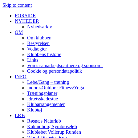
Skip to content
FORSIDE
NYHEDER
Nyhedsarkiv
OM
Om klubben
Bestyrelsen
Vedtægter
Klubbens historie
Links
Vores samarbejdspartnere og sponsorer
Cookie og persondatapolitik
INFO
Løbe/Gang – træning
Indoor-Outdoor Fitness/Yoga
Træningsplaner
Idrætsskadestue
Klubarrangementer
Klubtøj
LØB
Røsnæs Naturløb
Kalundborg Symbioseløb
Klubløbet Vollerup Runden
World Diabetes Run