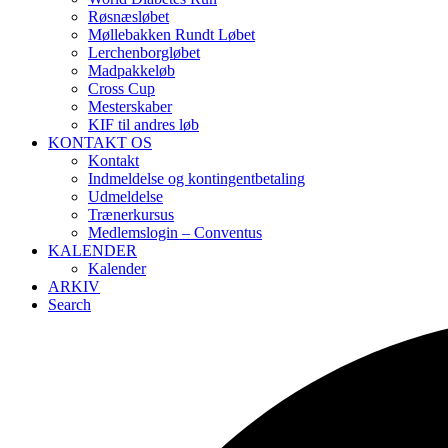
Røsnæsløbet
Møllebakken Rundt Løbet
Lerchenborgløbet
Madpakkeløb
Cross Cup
Mesterskaber
KIF til andres løb
KONTAKT OS
Kontakt
Indmeldelse og kontingentbetaling
Udmeldelse
Trænerkursus
Medlemslogin – Conventus
KALENDER
Kalender
ARKIV
Search