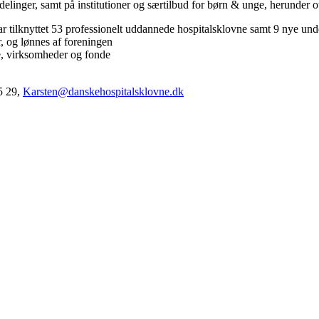
elinger, samt på institutioner og særtilbud for børn & unge, herunder o
har tilknyttet 53 professionelt uddannede hospitalsklovne samt 9 nye un
r, og lønnes af foreningen
te, virksomheder og fonde
55 29,
Karsten@danskehospitalsklovne.dk