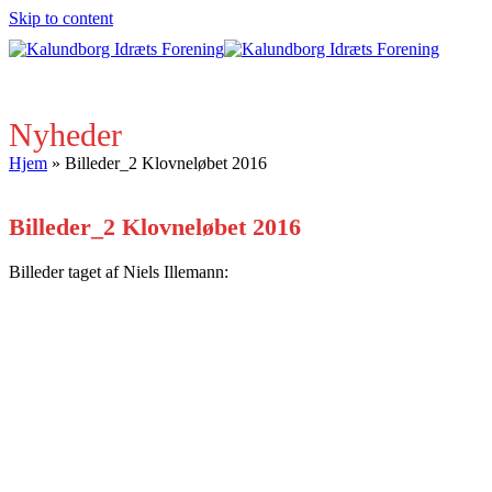
Skip to content
Open
Close
mobile
mobile
menu
menu
Nyheder
Hjem
»
Billeder_2 Klovneløbet 2016
Billeder_2 Klovneløbet 2016
Billeder taget af Niels Illemann: