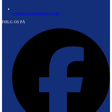
webmaster@kalundborg-if.dk
FØLG OS PÅ
F