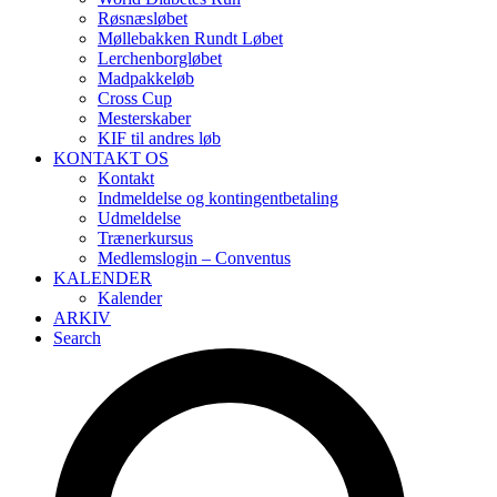
Røsnæsløbet
Møllebakken Rundt Løbet
Lerchenborgløbet
Madpakkeløb
Cross Cup
Mesterskaber
KIF til andres løb
KONTAKT OS
Kontakt
Indmeldelse og kontingentbetaling
Udmeldelse
Trænerkursus
Medlemslogin – Conventus
KALENDER
Kalender
ARKIV
Search