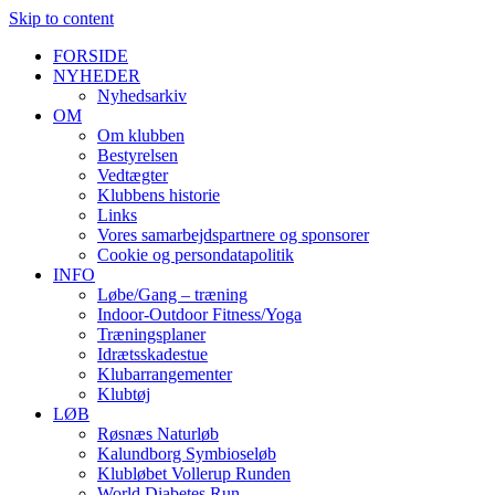
Skip to content
FORSIDE
NYHEDER
Nyhedsarkiv
OM
Om klubben
Bestyrelsen
Vedtægter
Klubbens historie
Links
Vores samarbejdspartnere og sponsorer
Cookie og persondatapolitik
INFO
Løbe/Gang – træning
Indoor-Outdoor Fitness/Yoga
Træningsplaner
Idrætsskadestue
Klubarrangementer
Klubtøj
LØB
Røsnæs Naturløb
Kalundborg Symbioseløb
Klubløbet Vollerup Runden
World Diabetes Run