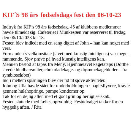
KIF´S 98 års fødselsdags fest den 06-10-23
Indtryk fra KIF’s 98 års fødselsdag. 45 af klubbens medlemmer
havde tilmeldt sig. Cafeteriet i Munkesøen var reserveret til fredag
den 06/10/2023 kl. 18.
Festen blev indledt med en sang digtet af John – han kan noget med
vers.
Formanden`s velkomsttale (lavet med kunstig intelligens) var meget
rammende. Sjov prøve på hvad kunstig intelligens kan.
Menuen bestod af tapas fra Meny. Hjemmelavet kagetataps (Dorthe
lavede hindbærsnitter, chokoladekage- og drømmekagebidder – fra
symbioseløbet)
Ind i mellem spisningen blev der tid til sjove aktiviteter.
John og Ulla havde stået for underholdningen : papirsflyvere, kravle
gennem hulahopringe, pumpe kondomer op.
Tak for en dejlig aften med et godt grin og herligt selskab.
Festen sluttede med fælles oprydning. Festudvalget takker for en
hyggelig aften. / Rita