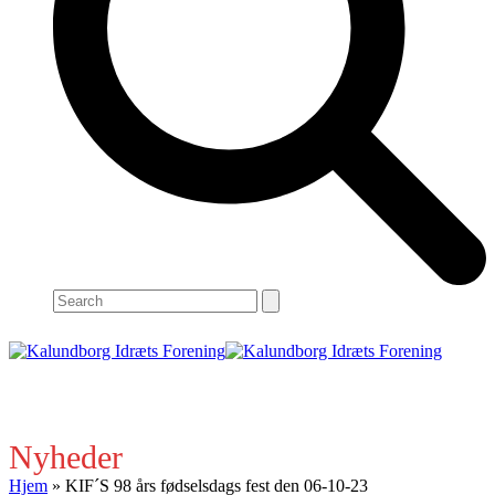
Search
Open
Close
mobile
mobile
menu
menu
Nyheder
Hjem
»
KIF´S 98 års fødselsdags fest den 06-10-23