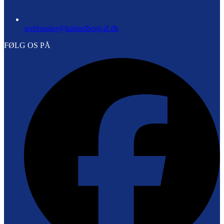
webmaster@kalundborg-if.dk
FØLG OS PÅ
F