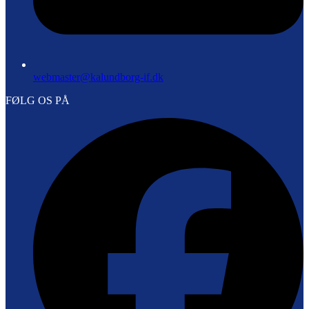
webmaster@kalundborg-if.dk
FØLG OS PÅ
F