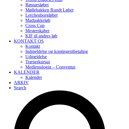
Røsnæsløbet
Møllebakken Rundt Løbet
Lerchenborgløbet
Madpakkeløb
Cross Cup
Mesterskaber
KIF til andres løb
KONTAKT OS
Kontakt
Indmeldelse og kontingentbetaling
Udmeldelse
Trænerkursus
Medlemslogin – Conventus
KALENDER
Kalender
ARKIV
Search