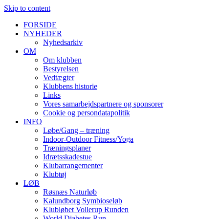
Skip to content
FORSIDE
NYHEDER
Nyhedsarkiv
OM
Om klubben
Bestyrelsen
Vedtægter
Klubbens historie
Links
Vores samarbejdspartnere og sponsorer
Cookie og persondatapolitik
INFO
Løbe/Gang – træning
Indoor-Outdoor Fitness/Yoga
Træningsplaner
Idrætsskadestue
Klubarrangementer
Klubtøj
LØB
Røsnæs Naturløb
Kalundborg Symbioseløb
Klubløbet Vollerup Runden
World Diabetes Run