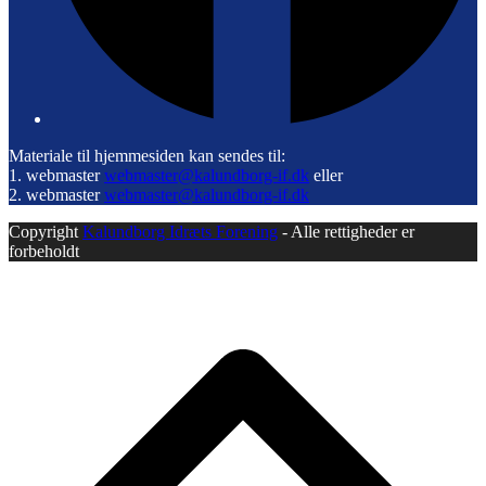
Materiale til hjemmesiden kan sendes til:
1. webmaster
webmaster@kalundborg-if.dk
eller
2. webmaster
webmaster@kalundborg-if.dk
Copyright
Kalundborg Idræts Forening
- Alle rettigheder er
forbeholdt
B
T
T