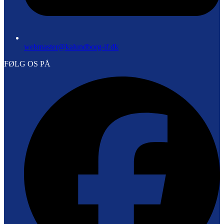
webmaster@kalundborg-if.dk
FØLG OS PÅ
F