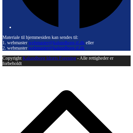
Materiale til hjemmesiden kan sendes til:
1. webmaster
webmaster@kalundborg-if.dk
eller
2. webmaster
webmaster@kalundborg-if.dk
Copyright
Kalundborg Idræts Forening
- Alle rettigheder er
forbeholdt
B
T
T