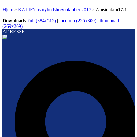
Hjem
»
KALIF’ens nyhedsbrev oktober 2017
»
Amsterdam17-1
Downloads
:
full (384x512)
|
medium (225x300)
|
thumbnail
(269x269)
ADRESSE