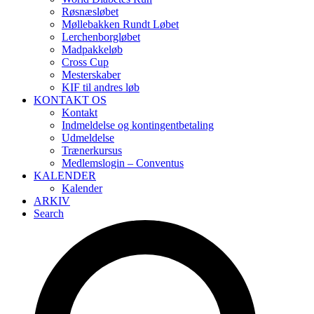
Røsnæsløbet
Møllebakken Rundt Løbet
Lerchenborgløbet
Madpakkeløb
Cross Cup
Mesterskaber
KIF til andres løb
KONTAKT OS
Kontakt
Indmeldelse og kontingentbetaling
Udmeldelse
Trænerkursus
Medlemslogin – Conventus
KALENDER
Kalender
ARKIV
Search