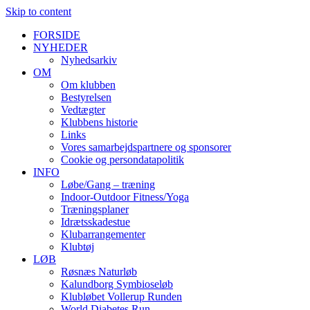
Skip to content
FORSIDE
NYHEDER
Nyhedsarkiv
OM
Om klubben
Bestyrelsen
Vedtægter
Klubbens historie
Links
Vores samarbejdspartnere og sponsorer
Cookie og persondatapolitik
INFO
Løbe/Gang – træning
Indoor-Outdoor Fitness/Yoga
Træningsplaner
Idrætsskadestue
Klubarrangementer
Klubtøj
LØB
Røsnæs Naturløb
Kalundborg Symbioseløb
Klubløbet Vollerup Runden
World Diabetes Run