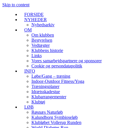
Skip to content
FORSIDE
NYHEDER
Nyhedsarkiv
OM
Om klubben
Bestyrelsen
Vedtægter
Klubbens historie
Links
Vores samarbejdspartnere og sponsorer
Cookie og persondatapolitik
INFO
Løbe/Gang – træning
Indoor-Outdoor Fitness/Yoga
Træningsplaner
Idrætsskadestue
Klubarrangementer
Klubtøj
LØB
Røsnæs Naturløb
Kalundborg Symbioseløb
Klubløbet Vollerup Runden
World Diabetes Run