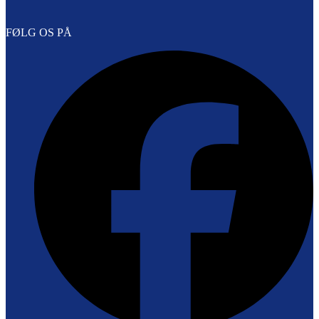
FØLG OS PÅ
F