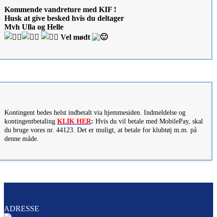
Kommende vandreture med KIF !
Husk at give besked hvis du deltager
Mvh Ulla og Helle
Vel mødt
Kontingent bedes helst indbetalt via hjemmesiden. Indmeldelse og
kontingentbetaling
KLIK HER
:
Hvis du vil betale med MobilePay, skal
du bruge vores nr. 44123. Det er muligt, at betale for klubtøj m.m. på
denne måde.
ADRESSE