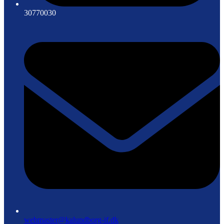
30770030
webmaster@kalundborg-if.dk