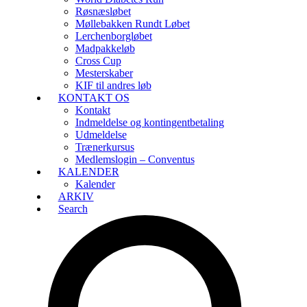
Røsnæsløbet
Møllebakken Rundt Løbet
Lerchenborgløbet
Madpakkeløb
Cross Cup
Mesterskaber
KIF til andres løb
KONTAKT OS
Kontakt
Indmeldelse og kontingentbetaling
Udmeldelse
Trænerkursus
Medlemslogin – Conventus
KALENDER
Kalender
ARKIV
Search