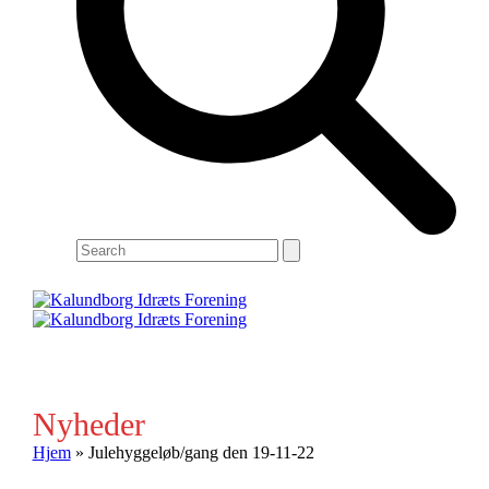
Search
Open
Close
mobile
mobile
menu
menu
Nyheder
Hjem
»
Julehyggeløb/gang den 19-11-22