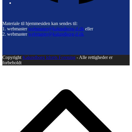
Materiale til hjemmesiden kan sendes til:
1. webmaster
webmaster@kalundborg-if.dk
eller
2. webmaster
webmaster@kalundborg-if.dk
Copyright
Kalundborg Idræts Forening
- Alle rettigheder er
forbeholdt
B
T
T