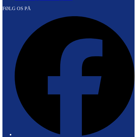
FØLG OS PÅ
F