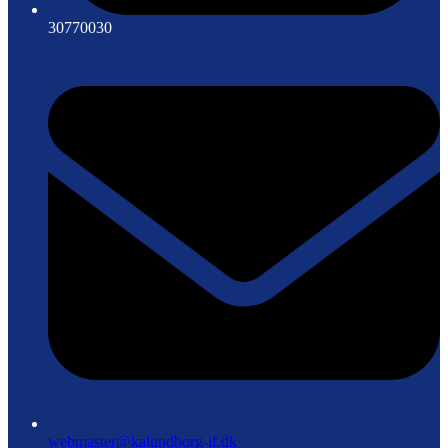
30770030
webmaster@kalundborg-if.dk