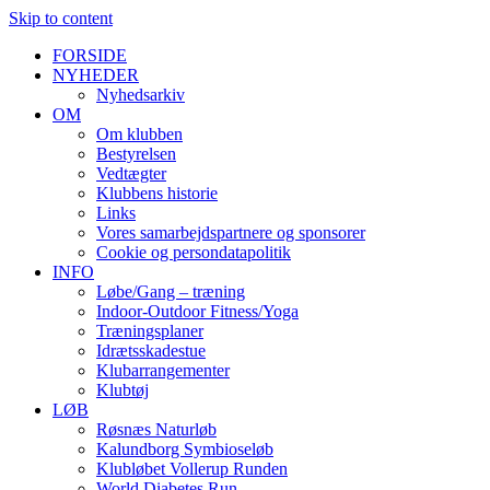
Skip to content
FORSIDE
NYHEDER
Nyhedsarkiv
OM
Om klubben
Bestyrelsen
Vedtægter
Klubbens historie
Links
Vores samarbejdspartnere og sponsorer
Cookie og persondatapolitik
INFO
Løbe/Gang – træning
Indoor-Outdoor Fitness/Yoga
Træningsplaner
Idrætsskadestue
Klubarrangementer
Klubtøj
LØB
Røsnæs Naturløb
Kalundborg Symbioseløb
Klubløbet Vollerup Runden
World Diabetes Run