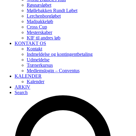
Røsnæsløbet
Møllebakken Rundt Løbet
Lerchenborgløbet
Madpakkeløb
Cross Cup
Mesterskaber
KIF til andres løb
KONTAKT OS
Kontakt
Indmeldelse og kontingentbetaling
Udmeldelse
Trænerkursus
Medlemslogin – Conventus
KALENDER
Kalender
ARKIV
Search