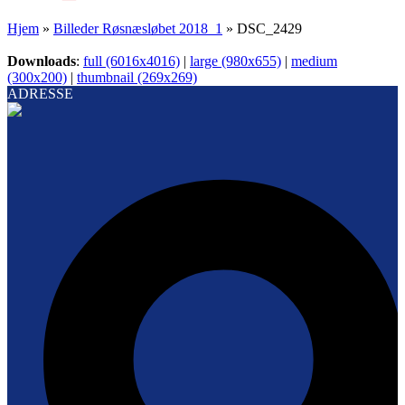
Hjem
»
Billeder Røsnæsløbet 2018_1
»
DSC_2429
Downloads
:
full (6016x4016)
|
large (980x655)
|
medium
(300x200)
|
thumbnail (269x269)
ADRESSE