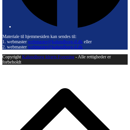
Materiale til hjemmesiden kan sendes til:
1. webmaster
webmaster@kalundborg-if.dk
eller
2. webmaster
webmaster@kalundborg-if.dk
Copyright
Kalundborg Idræts Forening
- Alle rettigheder er
forbeholdt
B
T
T