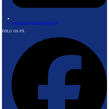
webmaster@kalundborg-if.dk
FØLG OS PÅ
F