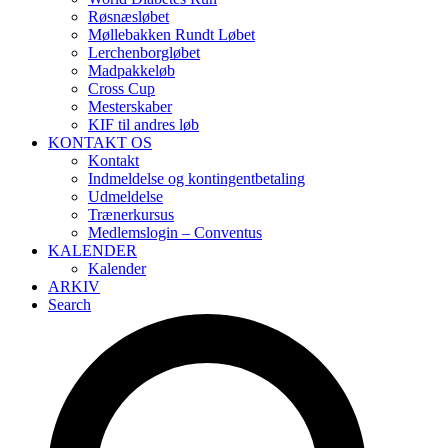
Røsnæsløbet
Møllebakken Rundt Løbet
Lerchenborgløbet
Madpakkeløb
Cross Cup
Mesterskaber
KIF til andres løb
KONTAKT OS
Kontakt
Indmeldelse og kontingentbetaling
Udmeldelse
Trænerkursus
Medlemslogin – Conventus
KALENDER
Kalender
ARKIV
Search