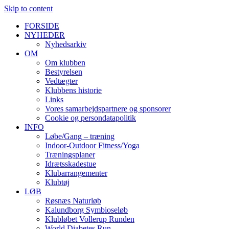
Skip to content
FORSIDE
NYHEDER
Nyhedsarkiv
OM
Om klubben
Bestyrelsen
Vedtægter
Klubbens historie
Links
Vores samarbejdspartnere og sponsorer
Cookie og persondatapolitik
INFO
Løbe/Gang – træning
Indoor-Outdoor Fitness/Yoga
Træningsplaner
Idrætsskadestue
Klubarrangementer
Klubtøj
LØB
Røsnæs Naturløb
Kalundborg Symbioseløb
Klubløbet Vollerup Runden
World Diabetes Run