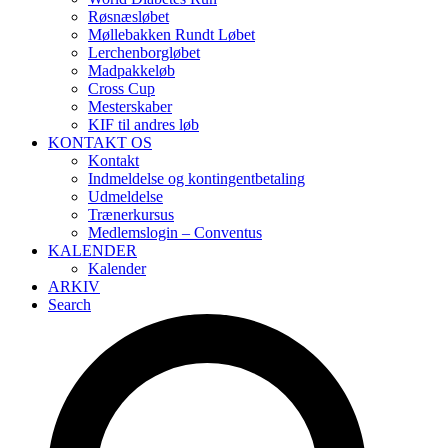
Røsnæsløbet
Møllebakken Rundt Løbet
Lerchenborgløbet
Madpakkeløb
Cross Cup
Mesterskaber
KIF til andres løb
KONTAKT OS
Kontakt
Indmeldelse og kontingentbetaling
Udmeldelse
Trænerkursus
Medlemslogin – Conventus
KALENDER
Kalender
ARKIV
Search