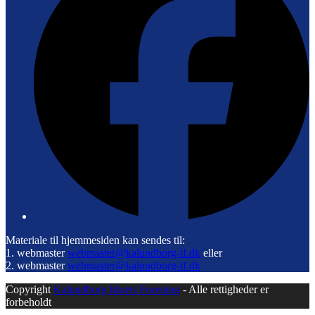
Materiale til hjemmesiden kan sendes til:
1. webmaster
webmaster@kalundborg-if.dk
eller
2. webmaster
webmaster@kalundborg-if.dk
Copyright
Kalundborg Idræts Forening
- Alle rettigheder er
forbeholdt
B