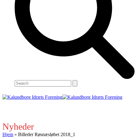
Search
Open
Close
mobile
mobile
menu
menu
Nyheder
Hjem
»
Billeder Røsnæsløbet 2018_1