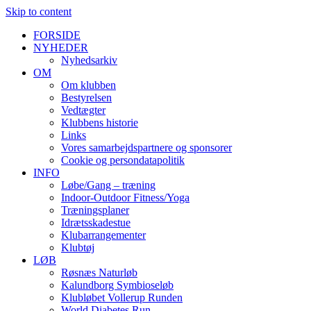
Skip to content
FORSIDE
NYHEDER
Nyhedsarkiv
OM
Om klubben
Bestyrelsen
Vedtægter
Klubbens historie
Links
Vores samarbejdspartnere og sponsorer
Cookie og persondatapolitik
INFO
Løbe/Gang – træning
Indoor-Outdoor Fitness/Yoga
Træningsplaner
Idrætsskadestue
Klubarrangementer
Klubtøj
LØB
Røsnæs Naturløb
Kalundborg Symbioseløb
Klubløbet Vollerup Runden
World Diabetes Run