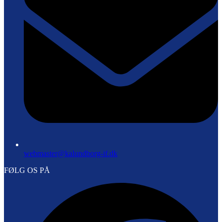
webmaster@kalundborg-if.dk
FØLG OS PÅ
F