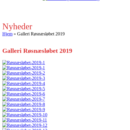
Open
Close
mobile
mobile
menu
menu
Nyheder
Hjem
»
Galleri Røsnæsløbet 2019
Galleri Røsnæsløbet 2019