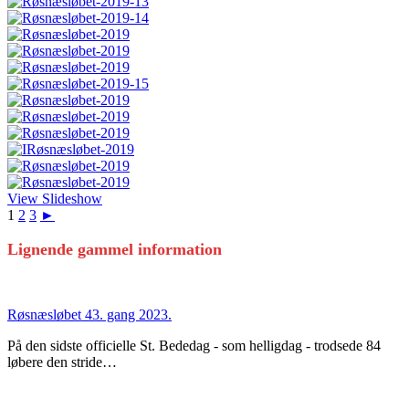
View Slideshow
1
2
3
►
Lignende gammel information
Røsnæsløbet 43. gang 2023.
På den sidste officielle St. Bededag - som helligdag - trodsede 84
løbere den stride…