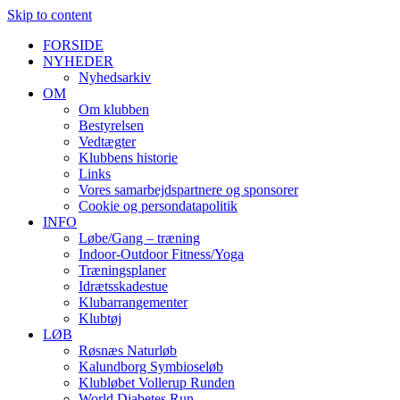
Skip to content
FORSIDE
NYHEDER
Nyhedsarkiv
OM
Om klubben
Bestyrelsen
Vedtægter
Klubbens historie
Links
Vores samarbejdspartnere og sponsorer
Cookie og persondatapolitik
INFO
Løbe/Gang – træning
Indoor-Outdoor Fitness/Yoga
Træningsplaner
Idrætsskadestue
Klubarrangementer
Klubtøj
LØB
Røsnæs Naturløb
Kalundborg Symbioseløb
Klubløbet Vollerup Runden
World Diabetes Run