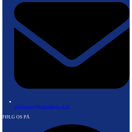
webmaster@kalundborg-if.dk
FØLG OS PÅ
F