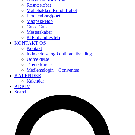
Røsnæsløbet
Møllebakken Rundt Løbet
Lerchenborgløbet
Madpakkeløb
Cross Cup
Mesterskaber
KIF til andres løb
KONTAKT OS
Kontakt
Indmeldelse og kontingentbetaling
Udmeldelse
Trænerkursus
Medlemslogin – Conventus
KALENDER
Kalender
ARKIV
Search