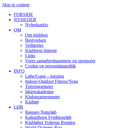
Skip to content
FORSIDE
NYHEDER
Nyhedsarkiv
OM
Om klubben
Bestyrelsen
Vedtægter
Klubbens historie
Links
Vores samarbejdspartnere og sponsorer
Cookie og persondatapolitik
INFO
Løbe/Gang – træning
Indoor-Outdoor Fitness/Yoga
Træningsplaner
Idrætsskadestue
Klubarrangementer
Klubtøj
LØB
Røsnæs Naturløb
Kalundborg Symbioseløb
Klubløbet Vollerup Runden
World Diabetes Run