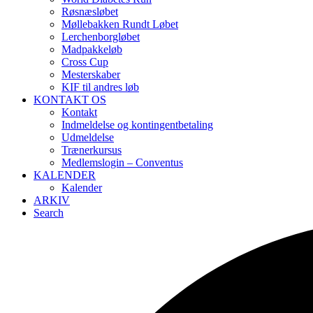
Røsnæsløbet
Møllebakken Rundt Løbet
Lerchenborgløbet
Madpakkeløb
Cross Cup
Mesterskaber
KIF til andres løb
KONTAKT OS
Kontakt
Indmeldelse og kontingentbetaling
Udmeldelse
Trænerkursus
Medlemslogin – Conventus
KALENDER
Kalender
ARKIV
Search