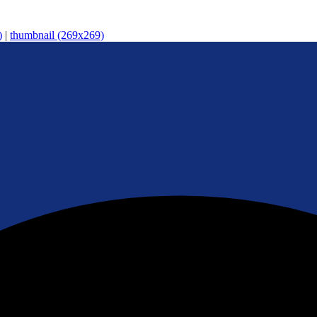
)
|
thumbnail (269x269)