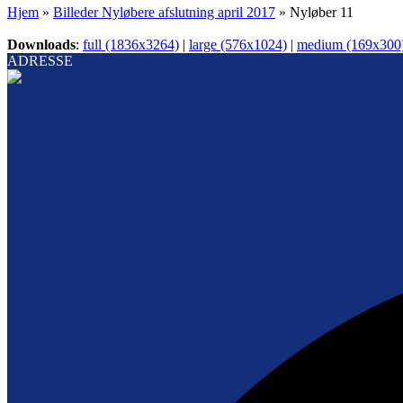
Hjem
»
Billeder Nyløbere afslutning april 2017
»
Nyløber 11
Downloads
:
full (1836x3264)
|
large (576x1024)
|
medium (169x300
ADRESSE