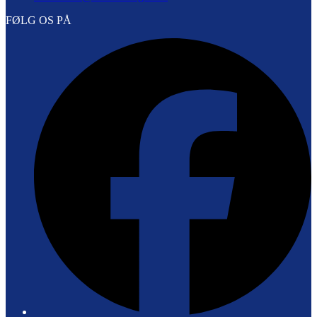
FØLG OS PÅ
F