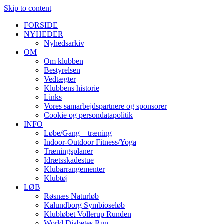
Skip to content
FORSIDE
NYHEDER
Nyhedsarkiv
OM
Om klubben
Bestyrelsen
Vedtægter
Klubbens historie
Links
Vores samarbejdspartnere og sponsorer
Cookie og persondatapolitik
INFO
Løbe/Gang – træning
Indoor-Outdoor Fitness/Yoga
Træningsplaner
Idrætsskadestue
Klubarrangementer
Klubtøj
LØB
Røsnæs Naturløb
Kalundborg Symbioseløb
Klubløbet Vollerup Runden
World Diabetes Run