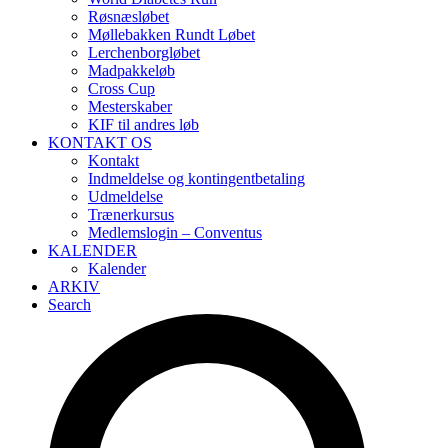
Røsnæsløbet
Møllebakken Rundt Løbet
Lerchenborgløbet
Madpakkeløb
Cross Cup
Mesterskaber
KIF til andres løb
KONTAKT OS
Kontakt
Indmeldelse og kontingentbetaling
Udmeldelse
Trænerkursus
Medlemslogin – Conventus
KALENDER
Kalender
ARKIV
Search