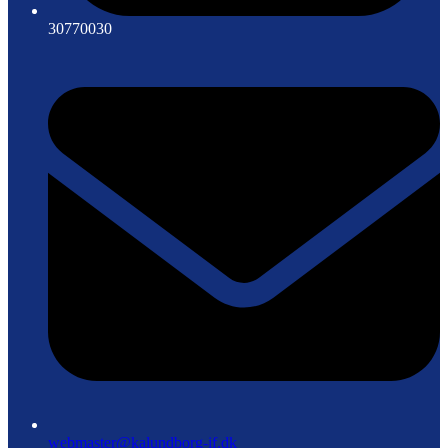
30770030
webmaster@kalundborg-if.dk