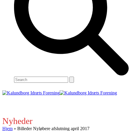
Search
Open
Close
mobile
mobile
menu
menu
Nyheder
Hjem
»
Billeder Nyløbere afslutning april 2017