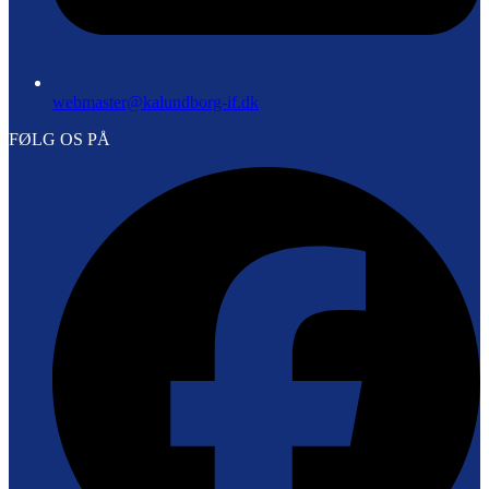
webmaster@kalundborg-if.dk
FØLG OS PÅ
F