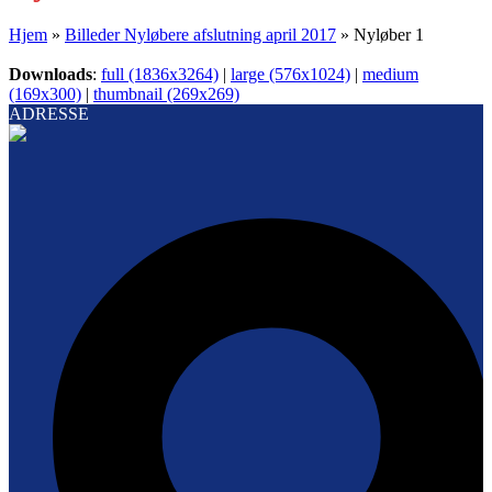
Hjem
»
Billeder Nyløbere afslutning april 2017
»
Nyløber 1
Downloads
:
full (1836x3264)
|
large (576x1024)
|
medium
(169x300)
|
thumbnail (269x269)
ADRESSE