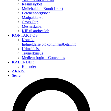
Røsnæsløbet
Møllebakken Rundt Løbet
Lerchenborgløbet
Madpakkeløb
Cross Cup
Mesterskaber
KIF til andres løb
KONTAKT OS
Kontakt
Indmeldelse og kontingentbetaling
Udmeldelse
Trænerkursus
Medlemslogin – Conventus
KALENDER
Kalender
ARKIV
Search