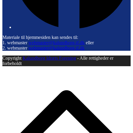
Materiale til hjemmesiden kan sendes til:
1. webmaster
webmaster@kalundborg-if.dk
eller
2. webmaster
webmaster@kalundborg-if.dk
Copyright
Kalundborg Idræts Forening
- Alle rettigheder er
forbeholdt
B
T
T