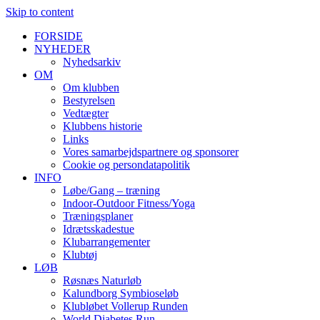
Skip to content
FORSIDE
NYHEDER
Nyhedsarkiv
OM
Om klubben
Bestyrelsen
Vedtægter
Klubbens historie
Links
Vores samarbejdspartnere og sponsorer
Cookie og persondatapolitik
INFO
Løbe/Gang – træning
Indoor-Outdoor Fitness/Yoga
Træningsplaner
Idrætsskadestue
Klubarrangementer
Klubtøj
LØB
Røsnæs Naturløb
Kalundborg Symbioseløb
Klubløbet Vollerup Runden
World Diabetes Run