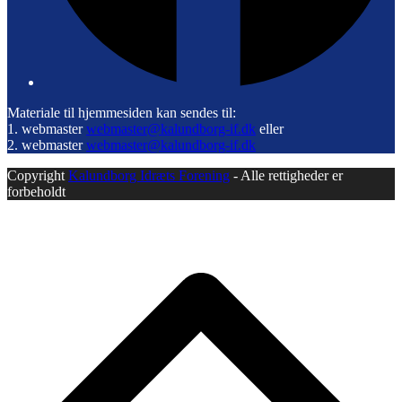
Materiale til hjemmesiden kan sendes til:
1. webmaster
webmaster@kalundborg-if.dk
eller
2. webmaster
webmaster@kalundborg-if.dk
Copyright
Kalundborg Idræts Forening
- Alle rettigheder er
forbeholdt
B
T
T