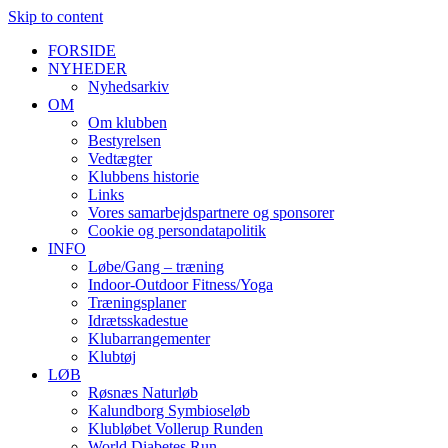
Skip to content
FORSIDE
NYHEDER
Nyhedsarkiv
OM
Om klubben
Bestyrelsen
Vedtægter
Klubbens historie
Links
Vores samarbejdspartnere og sponsorer
Cookie og persondatapolitik
INFO
Løbe/Gang – træning
Indoor-Outdoor Fitness/Yoga
Træningsplaner
Idrætsskadestue
Klubarrangementer
Klubtøj
LØB
Røsnæs Naturløb
Kalundborg Symbioseløb
Klubløbet Vollerup Runden
World Diabetes Run