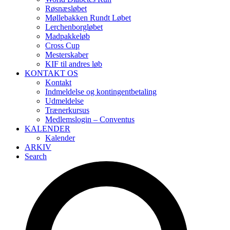
Røsnæsløbet
Møllebakken Rundt Løbet
Lerchenborgløbet
Madpakkeløb
Cross Cup
Mesterskaber
KIF til andres løb
KONTAKT OS
Kontakt
Indmeldelse og kontingentbetaling
Udmeldelse
Trænerkursus
Medlemslogin – Conventus
KALENDER
Kalender
ARKIV
Search