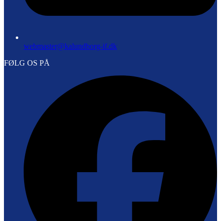
webmaster@kalundborg-if.dk
FØLG OS PÅ
F