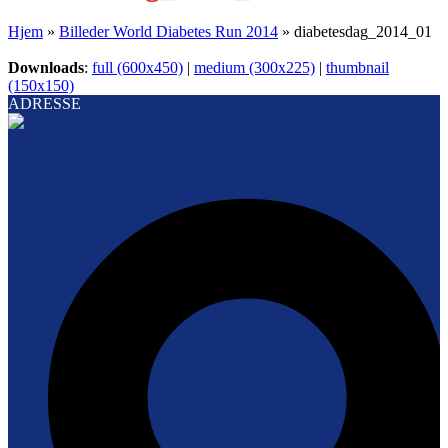
Hjem
»
Billeder World Diabetes Run 2014
»
diabetesdag_2014_01
Downloads
:
full (600x450)
|
medium (300x225)
|
thumbnail
(150x150)
ADRESSE