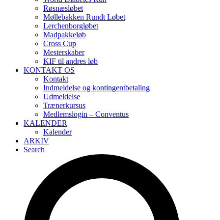
Røsnæsløbet
Møllebakken Rundt Løbet
Lerchenborgløbet
Madpakkeløb
Cross Cup
Mesterskaber
KIF til andres løb
KONTAKT OS
Kontakt
Indmeldelse og kontingentbetaling
Udmeldelse
Trænerkursus
Medlemslogin – Conventus
KALENDER
Kalender
ARKIV
Search