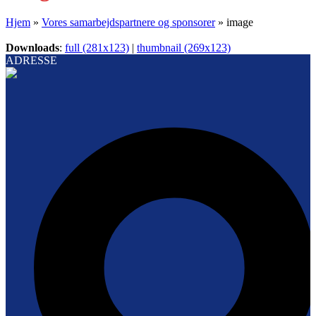
Hjem
»
Vores samarbejdspartnere og sponsorer
»
image
Downloads
:
full (281x123)
|
thumbnail (269x123)
ADRESSE