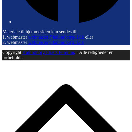
Materiale til hjemmesiden kan sendes til:
1. webmaster
webmaster@kalundborg-if.dk
eller
2. webmaster
webmaster@kalundborg-if.dk
Copyright
Kalundborg Idræts Forening
- Alle rettigheder er
forbeholdt
B
T
T