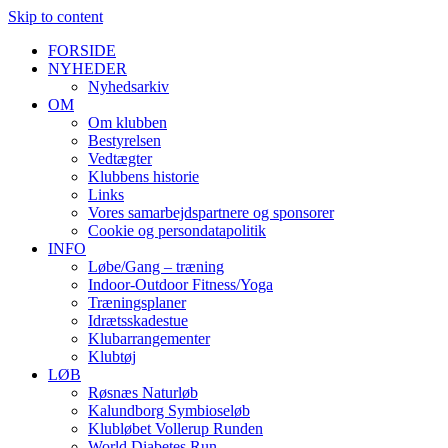
Skip to content
FORSIDE
NYHEDER
Nyhedsarkiv
OM
Om klubben
Bestyrelsen
Vedtægter
Klubbens historie
Links
Vores samarbejdspartnere og sponsorer
Cookie og persondatapolitik
INFO
Løbe/Gang – træning
Indoor-Outdoor Fitness/Yoga
Træningsplaner
Idrætsskadestue
Klubarrangementer
Klubtøj
LØB
Røsnæs Naturløb
Kalundborg Symbioseløb
Klubløbet Vollerup Runden
World Diabetes Run