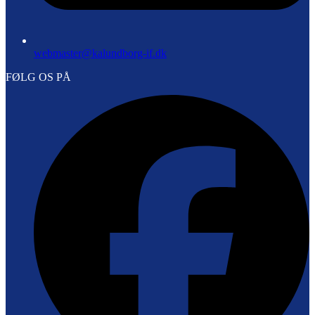
webmaster@kalundborg-if.dk
FØLG OS PÅ
F