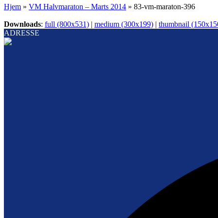
Hjem
»
VM Halvmaraton – Marts 2014
»
83-vm-maraton-396
Downloads
:
full (800x531)
|
medium (300x199)
|
thumbnail (150x15
ADRESSE