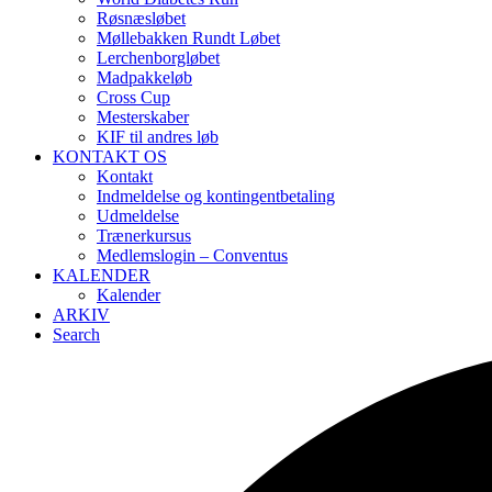
Røsnæsløbet
Møllebakken Rundt Løbet
Lerchenborgløbet
Madpakkeløb
Cross Cup
Mesterskaber
KIF til andres løb
KONTAKT OS
Kontakt
Indmeldelse og kontingentbetaling
Udmeldelse
Trænerkursus
Medlemslogin – Conventus
KALENDER
Kalender
ARKIV
Search