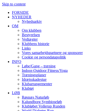
Skip to content
FORSIDE
NYHEDER
Nyhedsarkiv
OM
Om klubben
Bestyrelsen
Vedtægter
Klubbens historie
Links
Vores samarbejdspartnere og sponsorer
Cookie og persondatapolitik
INFO
Løbe/Gang – træning
Indoor-Outdoor Fitness/Yoga
Træningsplaner
Idrætsskadestue
Klubarrangementer
Klubtøj
LØB
Røsnæs Naturløb
Kalundborg Symbioseløb
Klubløbet Vollerup Runden
World Diabetes Run