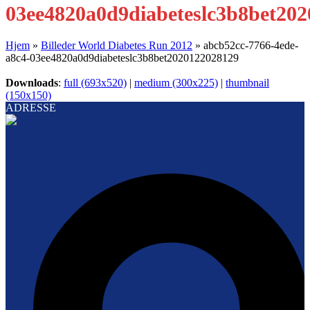
03ee4820a0d9diabeteslc3b8bet20
Hjem
»
Billeder World Diabetes Run 2012
»
abcb52cc-7766-4ede-
a8c4-03ee4820a0d9diabeteslc3b8bet2020122028129
Downloads
:
full (693x520)
|
medium (300x225)
|
thumbnail
(150x150)
ADRESSE