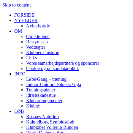
Skip to content
FORSIDE
NYHEDER
Nyhedsarkiv
OM
Om klubben
Bestyrelsen
Vedtægter
Klubbens historie
Links
Vores samarbejdspartnere og sponsorer
Cookie og persondatapolitik
INFO
Løbe/Gang – træning
Indoor-Outdoor Fitness/Yoga
Træningsplaner
Idrætsskadestue
Klubarrangementer
Klubtøj
LØB
Røsnæs Naturløb
Kalundborg Symbioseløb
Klubløbet Vollerup Runden
World Diabetes Run