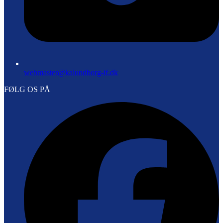
webmaster@kalundborg-if.dk
FØLG OS PÅ
F