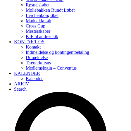
Røsnæsløbet
Møllebakken Rundt Løbet
Lerchenborgløbet
Madpakkeløb
Cross Cup
Mesterskaber
KIF til andres løb
KONTAKT OS
Kontakt
Indmeldelse og kontingentbetaling
Udmeldelse
Trænerkursus
Medlemslogin – Conventus
KALENDER
Kalender
ARKIV
Search