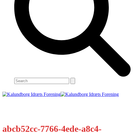
Search
Open
Close
mobile
mobile
menu
menu
abcb52cc-7766-4ede-a8c4-