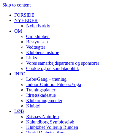
Skip to content
FORSIDE
NYHEDER
Nyhedsarkiv
OM
Om klubben
Bestyrelsen
Vedtægter
Klubbens historie
Links
Vores samarbejdspartnere og sponsorer
Cookie og persondatapolitik
INFO
Løbe/Gang – træning
Indoor-Outdoor Fitness/Yoga
Træningsplaner
Idrætsskadestue
Klubarrangementer
Klubtøj
LØB
Røsnæs Naturløb
Kalundborg Symbioseløb
Klubløbet Vollerup Runden
World Diabetes Run