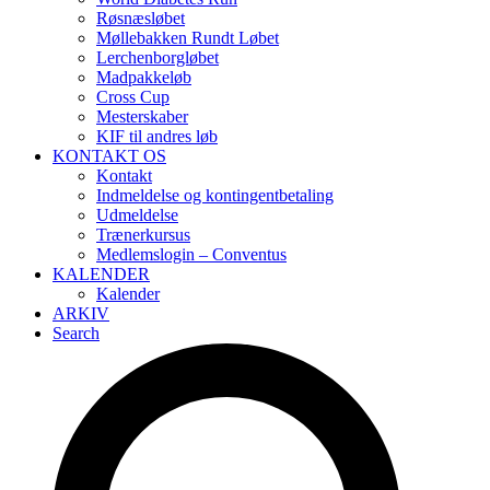
Røsnæsløbet
Møllebakken Rundt Løbet
Lerchenborgløbet
Madpakkeløb
Cross Cup
Mesterskaber
KIF til andres løb
KONTAKT OS
Kontakt
Indmeldelse og kontingentbetaling
Udmeldelse
Trænerkursus
Medlemslogin – Conventus
KALENDER
Kalender
ARKIV
Search