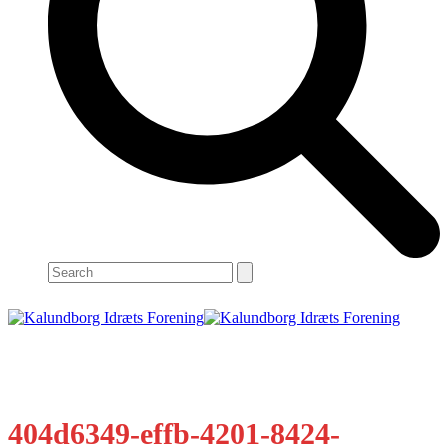
Search
Open
Close
mobile
mobile
menu
menu
404d6349-effb-4201-8424-