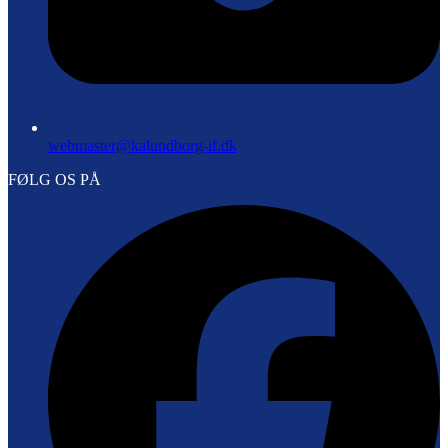
webmaster@kalundborg-if.dk
FØLG OS PÅ
F