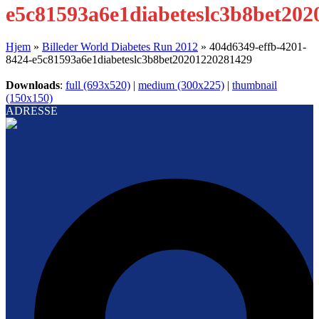
e5c81593a6e1diabeteslc3b8bet20
Hjem
»
Billeder World Diabetes Run 2012
»
404d6349-effb-4201-
8424-e5c81593a6e1diabeteslc3b8bet20201220281429
Downloads
:
full (693x520)
|
medium (300x225)
|
thumbnail
(150x150)
ADRESSE