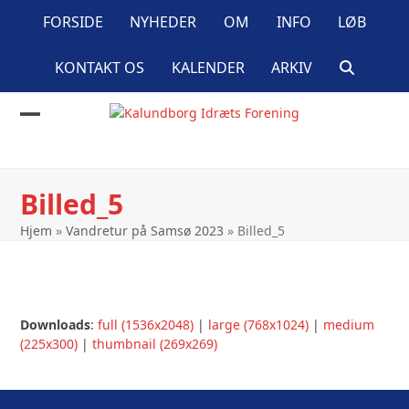
Skip
FORSIDE
NYHEDER
OM
INFO
LØB
to
content
KONTAKT OS
KALENDER
ARKIV
Open
Close
mobile
mobile
menu
menu
Billed_5
Hjem
»
Vandretur på Samsø 2023
»
Billed_5
Downloads
:
full (1536x2048)
|
large (768x1024)
|
medium
(225x300)
|
thumbnail (269x269)