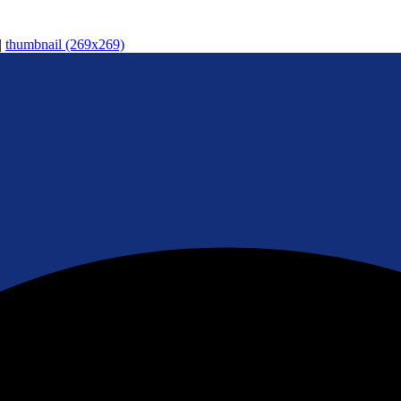
|
thumbnail (269x269)