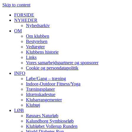
Skip to content
FORSIDE
NYHEDER
Nyhedsarkiv
OM
Om klubben
Bestyrelsen
Vedtægter
Klubbens historie
Links
Vores samarbejdspartnere og sponsorer
Cookie og persondatapolitik
INFO
Løbe/Gang – træning
Indoor-Outdoor Fitness/Yoga
Træningsplaner
Idrætsskadestue
Klubarrangementer
Klubtøj
LØB
Røsnæs Naturløb
Kalundborg Symbioseløb
Klubløbet Vollerup Runden
World Diabetes Run