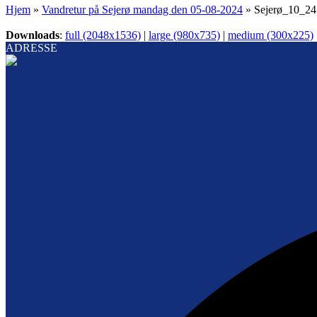
Hjem
»
Vandretur på Sejerø mandag den 05-08-2024
»
Sejerø_10_24
Downloads
:
full (2048x1536)
|
large (980x735)
|
medium (300x225)
ADRESSE