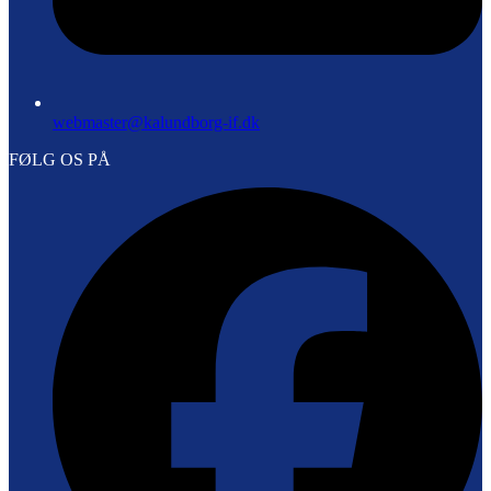
webmaster@kalundborg-if.dk
FØLG OS PÅ
F