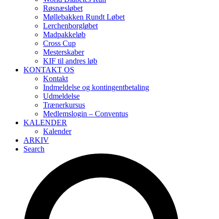
Røsnæsløbet
Møllebakken Rundt Løbet
Lerchenborgløbet
Madpakkeløb
Cross Cup
Mesterskaber
KIF til andres løb
KONTAKT OS
Kontakt
Indmeldelse og kontingentbetaling
Udmeldelse
Trænerkursus
Medlemslogin – Conventus
KALENDER
Kalender
ARKIV
Search