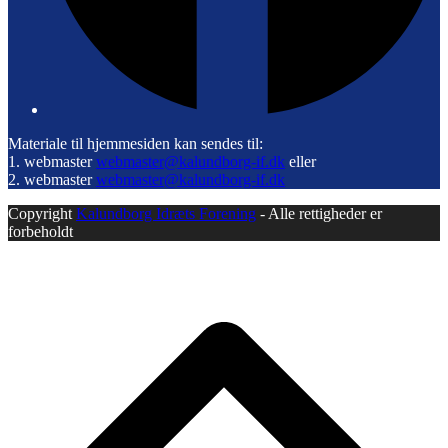
Materiale til hjemmesiden kan sendes til:
1. webmaster
webmaster@kalundborg-if.dk
eller
2. webmaster
webmaster@kalundborg-if.dk
Copyright
Kalundborg Idræts Forening
- Alle rettigheder er
forbeholdt
B
T
T