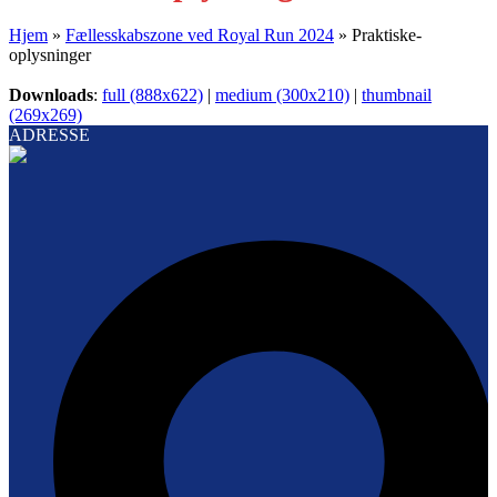
Hjem
»
Fællesskabszone ved Royal Run 2024
»
Praktiske-
oplysninger
Downloads
:
full (888x622)
|
medium (300x210)
|
thumbnail
(269x269)
ADRESSE