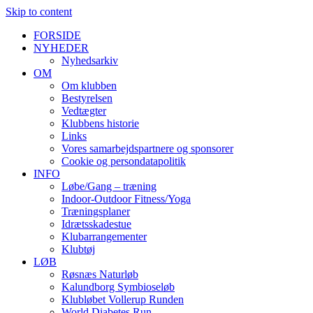
Skip to content
FORSIDE
NYHEDER
Nyhedsarkiv
OM
Om klubben
Bestyrelsen
Vedtægter
Klubbens historie
Links
Vores samarbejdspartnere og sponsorer
Cookie og persondatapolitik
INFO
Løbe/Gang – træning
Indoor-Outdoor Fitness/Yoga
Træningsplaner
Idrætsskadestue
Klubarrangementer
Klubtøj
LØB
Røsnæs Naturløb
Kalundborg Symbioseløb
Klubløbet Vollerup Runden
World Diabetes Run