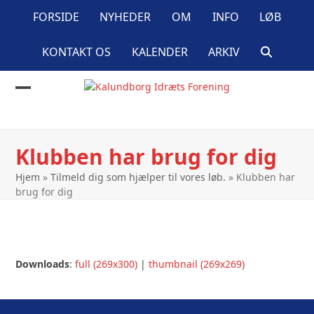
Skip
FORSIDE
NYHEDER
OM
INFO
LØB
to
content
KONTAKT OS
KALENDER
ARKIV
Open
Close
mobile
mobile
menu
menu
Klubben har brug for dig
Hjem
»
Tilmeld dig som hjælper til vores løb.
»
Klubben har
brug for dig
Downloads
:
full (269x300)
|
thumbnail (269x269)