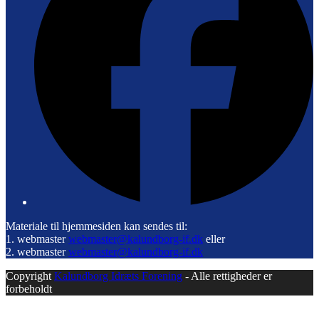
Materiale til hjemmesiden kan sendes til:
1. webmaster
webmaster@kalundborg-if.dk
eller
2. webmaster
webmaster@kalundborg-if.dk
Copyright
Kalundborg Idræts Forening
- Alle rettigheder er
forbeholdt
B
T