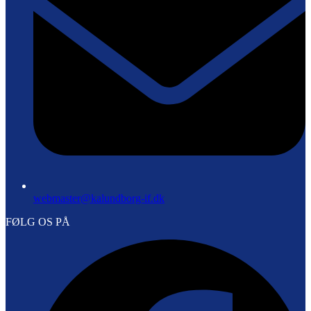
webmaster@kalundborg-if.dk
FØLG OS PÅ
F