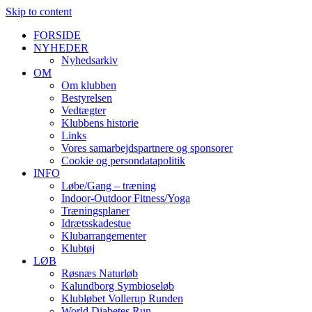
Skip to content
FORSIDE
NYHEDER
Nyhedsarkiv
OM
Om klubben
Bestyrelsen
Vedtægter
Klubbens historie
Links
Vores samarbejdspartnere og sponsorer
Cookie og persondatapolitik
INFO
Løbe/Gang – træning
Indoor-Outdoor Fitness/Yoga
Træningsplaner
Idrætsskadestue
Klubarrangementer
Klubtøj
LØB
Røsnæs Naturløb
Kalundborg Symbioseløb
Klubløbet Vollerup Runden
World Diabetes Run