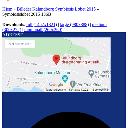
Hjem
»
Billeder Kalundborg Symbiosis Løbet 2015
»
Symbiosisløbet 2015 136B
Downloads
:
full (1457x1321)
|
large (980x888)
|
medium
(300x272)
|
thumbnail (269x269)
ADRESSE