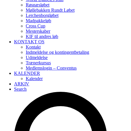
Røsnæsløbet
Møllebakken Rundt Løbet
Lerchenborgløbet
Madpakkeløb
Cross Cup
Mesterskaber
KIF til andres løb
KONTAKT OS
Kontakt
Indmeldelse og kontingentbetaling
Udmeldelse
Trænerkursus
Medlemslogin – Conventus
KALENDER
Kalender
ARKIV
Search