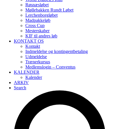
Røsnæsløbet
Møllebakken Rundt Løbet
Lerchenborgløbet
Madpakkeløb
Cross Cup
Mesterskaber
KIF til andres løb
KONTAKT OS
Kontakt
Indmeldelse og kontingentbetaling
Udmeldelse
Trænerkursus
Medlemslogin – Conventus
KALENDER
Kalender
ARKIV
Search