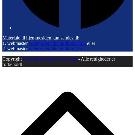
Materiale til hjemmesiden kan sendes til:
1. webmaster
webmaster@kalundborg-if.dk
eller
2. webmaster
webmaster@kalundborg-if.dk
Copyright
Kalundborg Idræts Forening
- Alle rettigheder er
forbeholdt
B
T
T