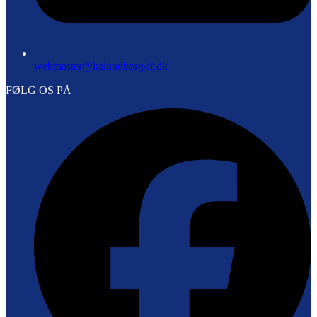
webmaster@kalundborg-if.dk
FØLG OS PÅ
F