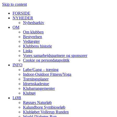
Skip to content
FORSIDE
NYHEDER
Nyhedsarkiv
OM
Om klubben
Bestyrelsen
Vedtægter
Klubbens historie
Links
Vores samarbejdspartnere og sponsorer
Cookie og persondatapolitik
INFO
Løbe/Gang – træning
Indoor-Outdoor Fitness/Yoga
Træningsplaner
Idrætsskadestue
Klubarrangementer
Klubtøj
LØB
Røsnæs Naturløb
Kalundborg Symbioseløb
Klubløbet Vollerup Runden
World Diabetes Run