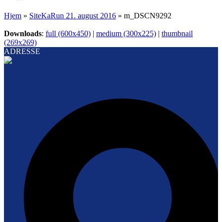
Hjem
»
SiteKaRun 21. august 2016
»
m_DSCN9292
Downloads
:
full (600x450)
|
medium (300x225)
|
thumbnail
(269x269)
ADRESSE