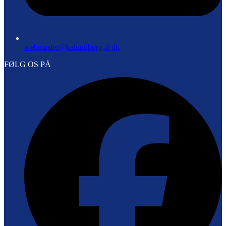
webmaster@kalundborg-if.dk
FØLG OS PÅ
F