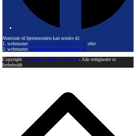
Materiale til hjemmesiden kan sendes til:
1. webmaster
webmaster@kalundborg-if.dk
eller
2. webmaster
webmaster@kalundborg-if.dk
Copyright
Kalundborg Idræts Forening
- Alle rettigheder er
forbeholdt
B
T
T