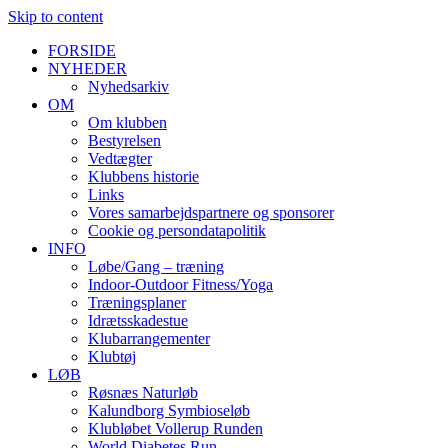
Skip to content
FORSIDE
NYHEDER
Nyhedsarkiv
OM
Om klubben
Bestyrelsen
Vedtægter
Klubbens historie
Links
Vores samarbejdspartnere og sponsorer
Cookie og persondatapolitik
INFO
Løbe/Gang – træning
Indoor-Outdoor Fitness/Yoga
Træningsplaner
Idrætsskadestue
Klubarrangementer
Klubtøj
LØB
Røsnæs Naturløb
Kalundborg Symbioseløb
Klubløbet Vollerup Runden
World Diabetes Run