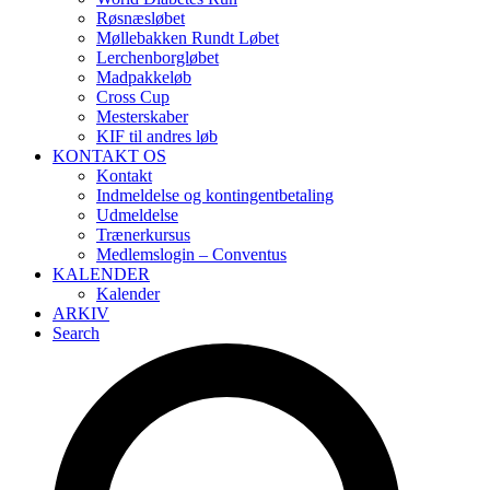
Røsnæsløbet
Møllebakken Rundt Løbet
Lerchenborgløbet
Madpakkeløb
Cross Cup
Mesterskaber
KIF til andres løb
KONTAKT OS
Kontakt
Indmeldelse og kontingentbetaling
Udmeldelse
Trænerkursus
Medlemslogin – Conventus
KALENDER
Kalender
ARKIV
Search