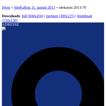
Hjem
»
SiteKaRun 11. august 2013
»
sitekarun-2013-70
Downloads
:
full (600x450)
|
medium (300x225)
|
thumbnail
(150x150)
ADRESSE