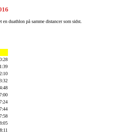
016
et en duathlon på samme distancer som sidst.
0:28
1:39
2:10
3:32
4:48
7:00
7:24
7:44
7:58
8:05
8:11