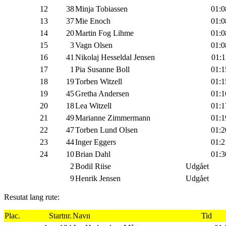
12
38
Minja Tobiassen
01:0
13
37
Mie Enoch
01:0
14
20
Martin Fog Lihme
01:0
15
3
Vagn Olsen
01:0
16
41
Nikolaj Hesseldal Jensen
01:1
17
1
Pia Susanne Boll
01:1
18
19
Torben Witzell
01:1
19
45
Gretha Andersen
01:1
20
18
Lea Witzell
01:1
21
49
Marianne Zimmermann
01:1
22
47
Torben Lund Olsen
01:2
23
44
Inger Eggers
01:2
24
10
Brian Dahl
01:3
2
Bodil Riise
Udgået
9
Henrik Jensen
Udgået
Resutat lang rute:
Plac.
Startnr.
Navn
Tid