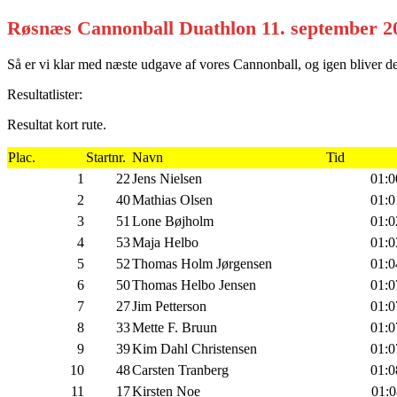
Røsnæs Cannonball Duathlon 11. september 2
Så er vi klar med næste udgave af vores Cannonball, og igen bliver d
Resultatlister:
Resultat kort rute.
Plac.
Startnr.
Navn
Tid
1
22
Jens Nielsen
01:0
2
40
Mathias Olsen
01:0
3
51
Lone Bøjholm
01:0
4
53
Maja Helbo
01:0
5
52
Thomas Holm Jørgensen
01:0
6
50
Thomas Helbo Jensen
01:0
7
27
Jim Petterson
01:0
8
33
Mette F. Bruun
01:0
9
39
Kim Dahl Christensen
01:0
10
48
Carsten Tranberg
01:0
11
17
Kirsten Noe
01:0