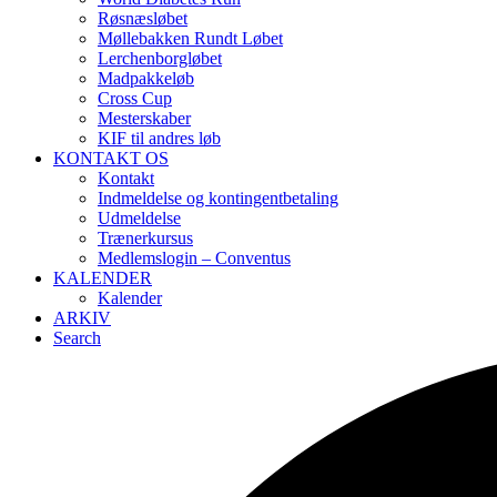
Røsnæsløbet
Møllebakken Rundt Løbet
Lerchenborgløbet
Madpakkeløb
Cross Cup
Mesterskaber
KIF til andres løb
KONTAKT OS
Kontakt
Indmeldelse og kontingentbetaling
Udmeldelse
Trænerkursus
Medlemslogin – Conventus
KALENDER
Kalender
ARKIV
Search