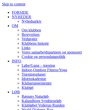
Skip to content
FORSIDE
NYHEDER
Nyhedsarkiv
OM
Om klubben
Bestyrelsen
Vedtægter
Klubbens historie
Links
Vores samarbejdspartnere og sponsorer
Cookie og persondatapolitik
INFO
Løbe/Gang – træning
Indoor-Outdoor Fitness/Yoga
Træningsplaner
Idrætsskadestue
Klubarrangementer
Klubtøj
LØB
Røsnæs Naturløb
Kalundborg Symbioseløb
Klubløbet Vollerup Runden
World Diabetes Run