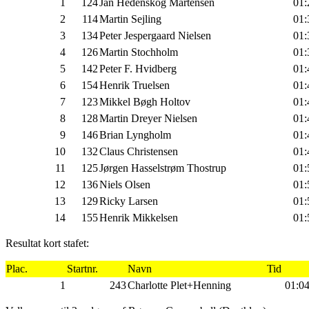
1
124
Jan Hedenskog Mårtensen
01:
2
114
Martin Sejling
01:
3
134
Peter Jespergaard Nielsen
01:
4
126
Martin Stochholm
01:
5
142
Peter F. Hvidberg
01:
6
154
Henrik Truelsen
01:
7
123
Mikkel Bøgh Holtov
01:
8
128
Martin Dreyer Nielsen
01:
9
146
Brian Lyngholm
01:
10
132
Claus Christensen
01:
11
125
Jørgen Hasselstrøm Thostrup
01:
12
136
Niels Olsen
01:
13
129
Ricky Larsen
01:
14
155
Henrik Mikkelsen
01:
Resultat kort stafet:
Plac.
Startnr.
Navn
Tid
1
243
Charlotte Plet+Henning
01:04