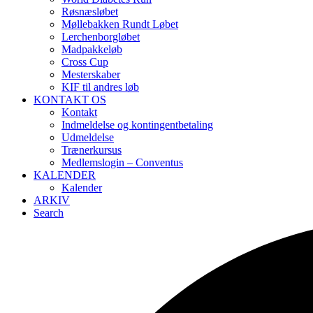
Røsnæsløbet
Møllebakken Rundt Løbet
Lerchenborgløbet
Madpakkeløb
Cross Cup
Mesterskaber
KIF til andres løb
KONTAKT OS
Kontakt
Indmeldelse og kontingentbetaling
Udmeldelse
Trænerkursus
Medlemslogin – Conventus
KALENDER
Kalender
ARKIV
Search