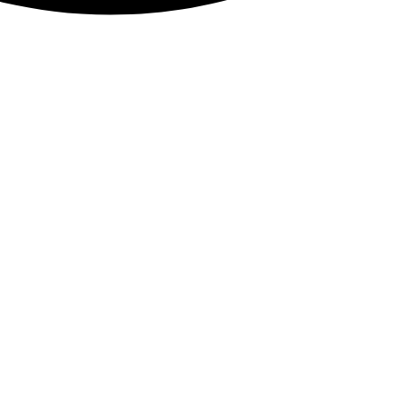
Open
Close
mobile
mobile
menu
menu