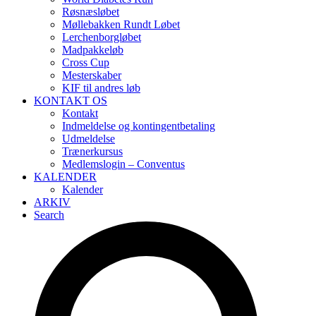
Røsnæsløbet
Møllebakken Rundt Løbet
Lerchenborgløbet
Madpakkeløb
Cross Cup
Mesterskaber
KIF til andres løb
KONTAKT OS
Kontakt
Indmeldelse og kontingentbetaling
Udmeldelse
Trænerkursus
Medlemslogin – Conventus
KALENDER
Kalender
ARKIV
Search