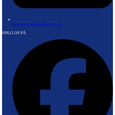
webmaster@kalundborg-if.dk
FØLG OS PÅ
F