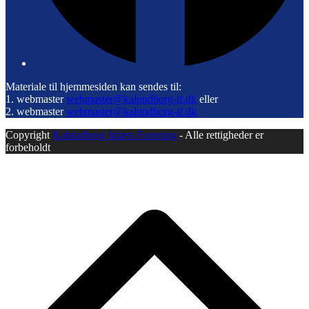
Materiale til hjemmesiden kan sendes til:
1. webmaster
webmaster@kalundborg-if.dk
eller
2. webmaster
webmaster@kalundborg-if.dk
Copyright
Kalundborg Idræts Forening
- Alle rettigheder er
forbeholdt
B
T
T