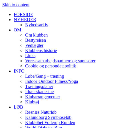
Skip to content
FORSIDE
NYHEDER
Nyhedsarkiv
OM
Om klubben
Bestyrelsen
Vedtægter
Klubbens historie
Links
Vores samarbejdspartnere og sponsorer
Cookie og persondatapolitik
INFO
Løbe/Gang – træning
Indoor-Outdoor Fitness/Yoga
Træningsplaner
Idrætsskadestue
Klubarrangementer
Klubtøj
LØB
Røsnæs Naturløb
Kalundborg Symbioseløb
Klubløbet Vollerup Runden
World Diabetes Run