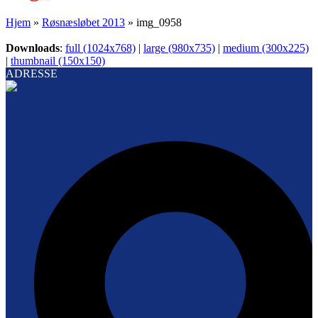
Hjem
»
Røsnæsløbet 2013
»
img_0958
Downloads
:
full (1024x768)
|
large (980x735)
|
medium (300x225)
|
thumbnail (150x150)
ADRESSE