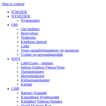
Skip to content
FORSIDE
NYHEDER
Nyhedsarkiv
OM
Om klubben
Bestyrelsen
Vedtægter
Klubbens historie
Links
Vores samarbejdspartnere og sponsorer
Cookie og persondatapolitik
INFO
Løbe/Gang – træning
Indoor-Outdoor Fitness/Yoga
Træningsplaner
Idrætsskadestue
Klubarrangementer
Klubtøj
LØB
Røsnæs Naturløb
Kalundborg Symbioseløb
Klubløbet Vollerup Runden
World Diabetes Run