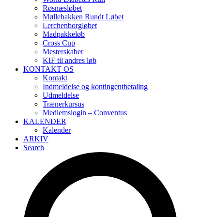
Røsnæsløbet
Møllebakken Rundt Løbet
Lerchenborgløbet
Madpakkeløb
Cross Cup
Mesterskaber
KIF til andres løb
KONTAKT OS
Kontakt
Indmeldelse og kontingentbetaling
Udmeldelse
Trænerkursus
Medlemslogin – Conventus
KALENDER
Kalender
ARKIV
Search