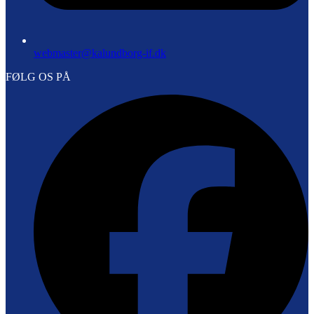
webmaster@kalundborg-if.dk
FØLG OS PÅ
F