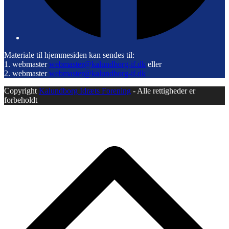
Materiale til hjemmesiden kan sendes til:
1. webmaster
webmaster@kalundborg-if.dk
eller
2. webmaster
webmaster@kalundborg-if.dk
Copyright
Kalundborg Idræts Forening
- Alle rettigheder er
forbeholdt
B
T
T