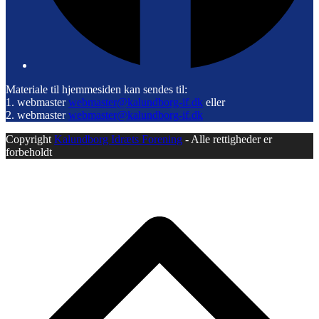
Materiale til hjemmesiden kan sendes til:
1. webmaster
webmaster@kalundborg-if.dk
eller
2. webmaster
webmaster@kalundborg-if.dk
Copyright
Kalundborg Idræts Forening
- Alle rettigheder er
forbeholdt
B
T
T