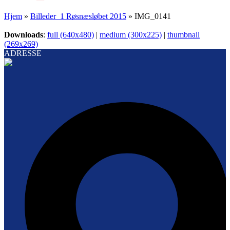
Hjem
»
Billeder_1 Røsnæsløbet 2015
»
IMG_0141
Downloads
:
full (640x480)
|
medium (300x225)
|
thumbnail
(269x269)
ADRESSE