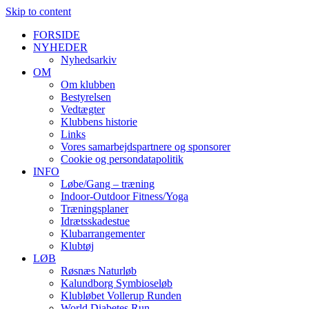
Skip to content
FORSIDE
NYHEDER
Nyhedsarkiv
OM
Om klubben
Bestyrelsen
Vedtægter
Klubbens historie
Links
Vores samarbejdspartnere og sponsorer
Cookie og persondatapolitik
INFO
Løbe/Gang – træning
Indoor-Outdoor Fitness/Yoga
Træningsplaner
Idrætsskadestue
Klubarrangementer
Klubtøj
LØB
Røsnæs Naturløb
Kalundborg Symbioseløb
Klubløbet Vollerup Runden
World Diabetes Run