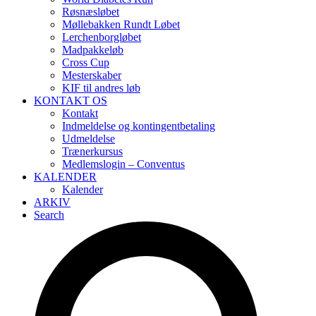
Røsnæsløbet
Møllebakken Rundt Løbet
Lerchenborgløbet
Madpakkeløb
Cross Cup
Mesterskaber
KIF til andres løb
KONTAKT OS
Kontakt
Indmeldelse og kontingentbetaling
Udmeldelse
Trænerkursus
Medlemslogin – Conventus
KALENDER
Kalender
ARKIV
Search