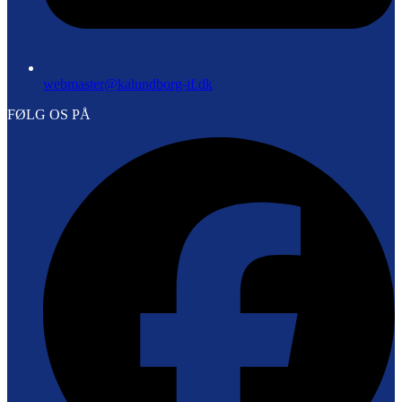
webmaster@kalundborg-if.dk
FØLG OS PÅ
F