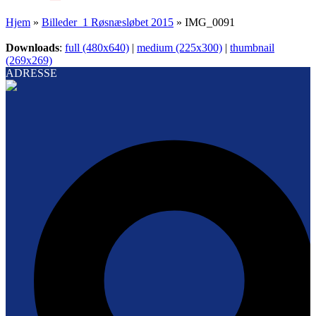
Hjem
»
Billeder_1 Røsnæsløbet 2015
»
IMG_0091
Downloads
:
full (480x640)
|
medium (225x300)
|
thumbnail
(269x269)
ADRESSE