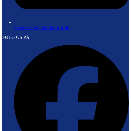
webmaster@kalundborg-if.dk
FØLG OS PÅ
F