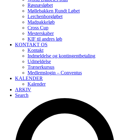
Røsnæsløbet
Møllebakken Rundt Løbet
Lerchenborgløbet
Madpakkeløb
Cross Cup
Mesterskaber
KIF til andres løb
KONTAKT OS
Kontakt
Indmeldelse og kontingentbetaling
Udmeldelse
Trænerkursus
Medlemslogin – Conventus
KALENDER
Kalender
ARKIV
Search