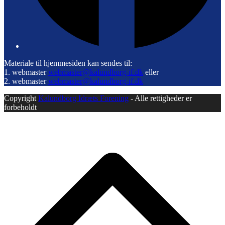
Materiale til hjemmesiden kan sendes til:
1. webmaster
webmaster@kalundborg-if.dk
eller
2. webmaster
webmaster@kalundborg-if.dk
Copyright
Kalundborg Idræts Forening
- Alle rettigheder er
forbeholdt
B
T
T