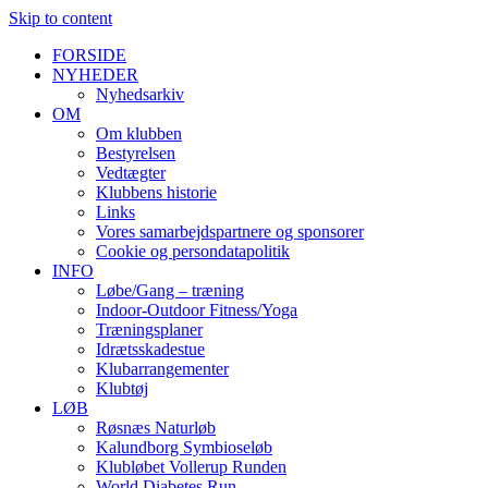
Skip to content
FORSIDE
NYHEDER
Nyhedsarkiv
OM
Om klubben
Bestyrelsen
Vedtægter
Klubbens historie
Links
Vores samarbejdspartnere og sponsorer
Cookie og persondatapolitik
INFO
Løbe/Gang – træning
Indoor-Outdoor Fitness/Yoga
Træningsplaner
Idrætsskadestue
Klubarrangementer
Klubtøj
LØB
Røsnæs Naturløb
Kalundborg Symbioseløb
Klubløbet Vollerup Runden
World Diabetes Run