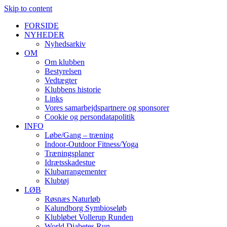
Skip to content
FORSIDE
NYHEDER
Nyhedsarkiv
OM
Om klubben
Bestyrelsen
Vedtægter
Klubbens historie
Links
Vores samarbejdspartnere og sponsorer
Cookie og persondatapolitik
INFO
Løbe/Gang – træning
Indoor-Outdoor Fitness/Yoga
Træningsplaner
Idrætsskadestue
Klubarrangementer
Klubtøj
LØB
Røsnæs Naturløb
Kalundborg Symbioseløb
Klubløbet Vollerup Runden
World Diabetes Run