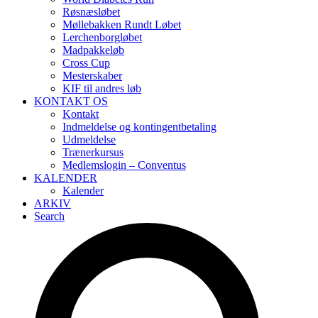
Røsnæsløbet
Møllebakken Rundt Løbet
Lerchenborgløbet
Madpakkeløb
Cross Cup
Mesterskaber
KIF til andres løb
KONTAKT OS
Kontakt
Indmeldelse og kontingentbetaling
Udmeldelse
Trænerkursus
Medlemslogin – Conventus
KALENDER
Kalender
ARKIV
Search