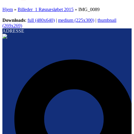
Hjem
»
Billeder_1 Røsnæsløbet 2015
»
IMG_0089
Downloads
:
full (480x640)
|
medium (225x300)
|
thumbnail
(269x269)
ADRESSE