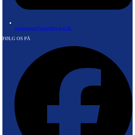
webmaster@kalundborg-if.dk
FØLG OS PÅ
F