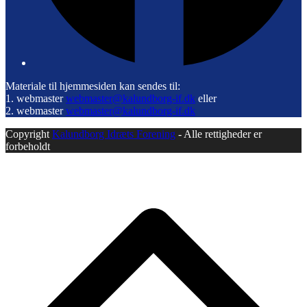
Materiale til hjemmesiden kan sendes til:
1. webmaster
webmaster@kalundborg-if.dk
eller
2. webmaster
webmaster@kalundborg-if.dk
Copyright
Kalundborg Idræts Forening
- Alle rettigheder er
forbeholdt
B
T
T