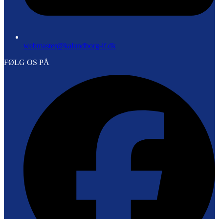
webmaster@kalundborg-if.dk
FØLG OS PÅ
F