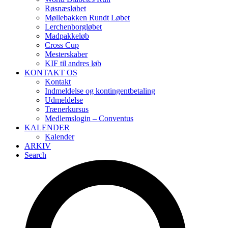
Røsnæsløbet
Møllebakken Rundt Løbet
Lerchenborgløbet
Madpakkeløb
Cross Cup
Mesterskaber
KIF til andres løb
KONTAKT OS
Kontakt
Indmeldelse og kontingentbetaling
Udmeldelse
Trænerkursus
Medlemslogin – Conventus
KALENDER
Kalender
ARKIV
Search