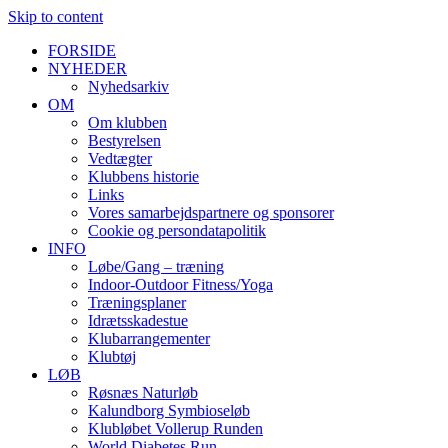
Skip to content
FORSIDE
NYHEDER
Nyhedsarkiv
OM
Om klubben
Bestyrelsen
Vedtægter
Klubbens historie
Links
Vores samarbejdspartnere og sponsorer
Cookie og persondatapolitik
INFO
Løbe/Gang – træning
Indoor-Outdoor Fitness/Yoga
Træningsplaner
Idrætsskadestue
Klubarrangementer
Klubtøj
LØB
Røsnæs Naturløb
Kalundborg Symbioseløb
Klubløbet Vollerup Runden
World Diabetes Run