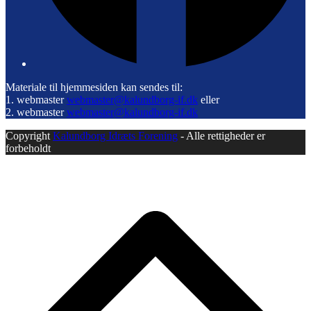
Materiale til hjemmesiden kan sendes til:
1. webmaster
webmaster@kalundborg-if.dk
eller
2. webmaster
webmaster@kalundborg-if.dk
Copyright
Kalundborg Idræts Forening
- Alle rettigheder er
forbeholdt
B
T
T