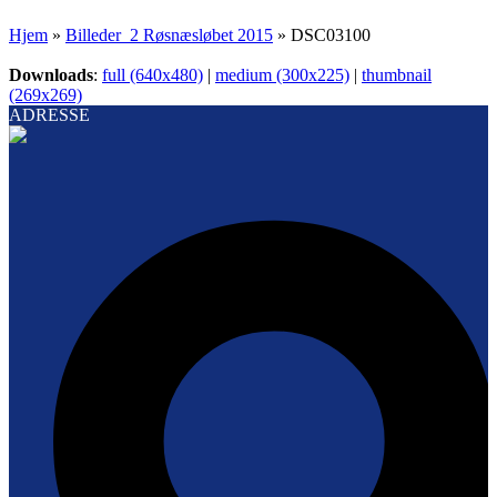
Hjem
»
Billeder_2 Røsnæsløbet 2015
»
DSC03100
Downloads
:
full (640x480)
|
medium (300x225)
|
thumbnail
(269x269)
ADRESSE