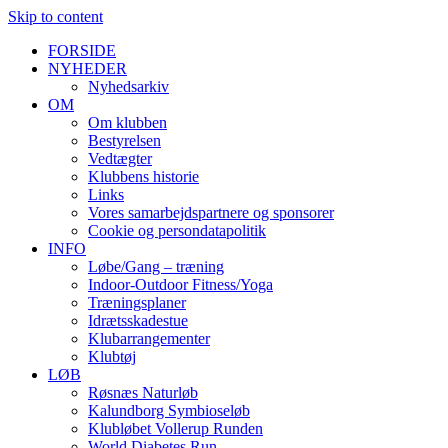
Skip to content
FORSIDE
NYHEDER
Nyhedsarkiv
OM
Om klubben
Bestyrelsen
Vedtægter
Klubbens historie
Links
Vores samarbejdspartnere og sponsorer
Cookie og persondatapolitik
INFO
Løbe/Gang – træning
Indoor-Outdoor Fitness/Yoga
Træningsplaner
Idrætsskadestue
Klubarrangementer
Klubtøj
LØB
Røsnæs Naturløb
Kalundborg Symbioseløb
Klubløbet Vollerup Runden
World Diabetes Run